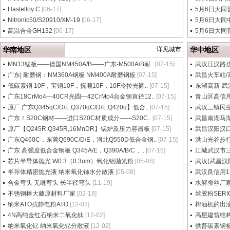
Hastelloy C
[06-17]
5月6日大同
Nitronic50/S20910/XM-19
[06-17]
5月6日大同
高温合金GH132
[06-17]
5月6日大同
华南地区
详见城市
华中地区
MN13锰板——德国NM450A/B——广东-M500A/B耐..
[07-15]
武汉江汉路步
广东| 耐磨钢：NM360A钢板 NM400A耐磨钢板
[07-15]
武昌火车站/
低碳素钢 10F，宝钢10F，抚顺10F，10F冷拉光圆..
[07-15]
东湖高新-武
广东18CrMo4—40CR光圆—42CrMo4合金钢直径12..
[07-15]
青山区高信用
原厂:广东Q345qC/D/E,Q370qC/D/E,Q420q】低合..
[07-15]
武汉三镇民生
广东！S20C钢材——进口S20C材质成分——S20C..
[07-15]
武昌南湖马
原厂【Q245R,Q345R,16MnDR】锅炉及压力容器板
[07-15]
武昌汉阳汉口
广东Q460C，东莞Q690C/D/E，河北Q550D低合金钢..
[07-15]
洪山光谷步行
广东 高强度低合金钢板 Q345A/E，Q390A/B/C，..
[07-15]
江城武汉市三
芯片半导体抛光 W0.3（0.3um）氧化铝抛光粉
[05-08]
武汉(武昌汉
半导体精密抛光液 纳米氧化铈水分散液
[05-08]
武汉良信用15
合金弯头 无缝弯头 长半径弯头
[11-19]
水解蚕丝厂家，
不锈钢棒大藤原材料厂家
[02-18]
丝胶粉SERI
纳米ATO抗静电粉ATO
[12-02]
榨油机的出
4N高纯金红石纳米二氧化钛
[12-02]
高层建筑结构用
纳米氧化钇 纳米氧化钇分散液
[12-02]
供普碳素钢板，S