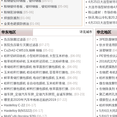
鞍钢镀铝锌钢板，镀锌钢板
[05-07]
4月25日大连型材市场
鞍钢镀锌卷板，镀锌钢板，镀铝锌钢板
[05-06]
大连市场型材价格4月2
鞍钢彩涂钢板
[05-06]
鞍山建材：市场价格持
快讯:鞍山冷轧涨20,2
焊接防溅剂
[01-06]
4月23日大连型材市场
金黄色硬膜防锈油
[01-06]
华东地区
详见城市
华北地区
负压除菌过滤器
[07-27]
3PE防腐钢
医院负压吸引灭菌过滤器
[07-27]
饮水管道用
CuZn42-CW510L铜棒 铜板
[05-01]
涂塑钢管
[04
秸秆切碎回收机 小型秸秆回收机 大型玉米杆收..
[06-05]
PE管性价比
牧草秸秆粉碎机 玉米秸秆还田机 二次粉碎青储..
[06-05]
2018武汉
青储秸秆打捆包膜机 牧草圆形打捆包膜机 全..
[06-05]
有机肥腐熟剂
玉米秸秆打捆机 稻谷秸秆打捆机 苜蓿草打捆包..
[06-05]
生物肥 有机
鲜草青储打捆包膜机 电动打捆包膜机 玉米秸..
[06-05]
秸杆发酵剂 
秸秆打捆包膜机 全自动包膜机 玉米秸秆青储..
[06-05]
微生物发酵剂
鲜料打捆包膜机 鲜料打捆包膜机 牧草圆形打捆..
[06-05]
生物除臭剂 
做车牌_定做汽车车牌_定做汽车牌照_金诚车牌制..
[03-23]
聚乙烯闭孔
哪里卖2020年汽车年检标志贴的2019
[07-22]
缓膨型止水条
Hastelloy C-22
[06-17]
秸杆饲料发
Hastelloy B(NS322)
[06-17]
5月6日大同
Mo6CuN (Incoloy 926)
[06-17]
5月6日大同