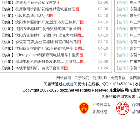
【供加】
维修大理石平台精度恢复
图
02-06
【合作】
珠三
【供加】
机床刮研铲刮铲花维修精度恢复修理
图
02-06
【合作】
东莞
【供加】
供应现货通用刮刮卡
图
05-18
【合作】
东莞企
【供加】
沈阳木牌匾制作厂家,沈阳市方正标牌厂
图
...
04-10
【合作】
珠三
【供加】
沈阳方正标牌厂 制作奖杯奖牌厂家,金
图
...
04-10
【合作】
东莞
【供加】
沈阳方正标牌厂 专业门牌,亚克力牌匾
图
...
04-10
【合作】
珠三
【供加】
会议室门牌,办公室标牌,科室门牌制作
图
...
04-10
【合作】
东莞
【供加】
沈阳钛金字制作厂家,不锈钢字,铁字,金
图
...
04-10
【合作】
东莞
【供加】
【leroysomer利莱森玛电机维修】重庆
图
...
12-21
【合作】
东莞
【供加】
深圳电柜机箱密封条发泡加工 点胶加工
图
...
12-08
【合作】
广东
【供加】
铸铁平板刮研、铸铁平台刮研
图
01-24
【合作】
东莞
网站首页
-
关于我们
-
使用协议
-
免责条款
-
版权隐
问题请通过
在线提问
反馈 | 在线客户QQ：
105452034
| 
Copyright 2007-
2026 dbzz.net All Rights Reserved
东北制造网
(东北
为获得最佳浏览效果，建议
经营性网站
百强
备案信息
诚信