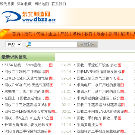
设为首页
|
添加收藏
|
网站地图
|
联系我们
首页
|
招商
|
代理
|
企业
|
产品
|
求购
|
软件
|
展会
|
新闻
|
招聘
|
最新求购信息
5154 铝线， 5mm直径， 一
图
...
04-25
回收二手淀粉厂设备 多功
图
...
回收二手制药厂 中药浓缩
图
...
09-14
回收MVR强制循环蒸发器 钛
图
...
出售LNG液化天然气加气站
图
...
09-14
回收压缩天然气运输车 C
图
...
回收CNG加气站 天然气压缩
图
...
09-14
求购电厂，水厂用过的废活
图
...
求购电厂，酒厂用过的 废
图
...
01-21
求购水厂，酒厂用过的废活
图
...
全国上门 回收废活性炭，
图
...
01-12
求购用过的废活性炭，碳分
图
...
回收二手三效蒸发器 316材
图
...
02-11
回收二手蒸发器 钛材蒸发器
图
...
回收二手LNG快易冷 5立方氧
图
...
02-11
回收二手闲置LNG汽化撬装设
图
...
回收二手5立方 10立方 15立
图
...
05-20
回收二手扫地车 回收二手
图
...
长期收购:玉米小麦次粉麸皮
图
...
01-14
采购黄铜接头
图
沈阳收购二手报废颚式破碎
图
...
03-14
沈阳收购二手报废装载机铲
图
...