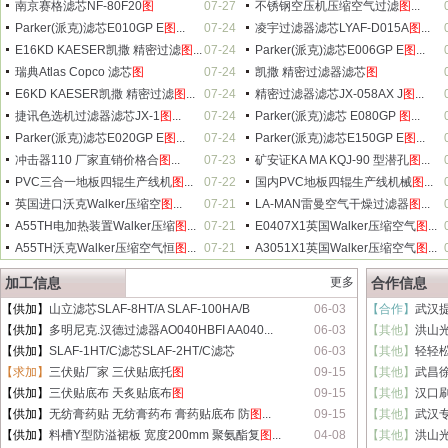
南京赛格滤芯NF-80F20
图
07-27
不锈钢空压机压缩空气过滤
图
...
Parker(派克)滤芯E010GP E
图
...
07-24
凌宇过滤器滤芯LYAF-D015A
图
...
E16KD KAESER凯撒 精密过滤
图
...
07-24
Parker(派克)滤芯E006GP E
图
...
瑞典Atlas Copco 滤芯
图
07-24
凯撒 精密过滤器滤芯
图
E6KD KAESER凯撒 精密过滤
图
...
07-24
精密过滤器滤芯JX-058AX J
图
...
捷讯色选机过滤器滤芯JX-1
图
...
07-24
Parker(派克)滤芯 E080GP
图
...
Parker(派克)滤芯E020GP E
图
...
07-24
Parker(派克)滤芯E150GP E
图
...
冲击器110 厂家直销价格合
图
...
07-23
矿安证KA MA KQJ-90 型潜孔
图
...
PVC三合一地板四辊生产线机
图
...
07-22
国内PVC地板四辊生产线机械
图
...
英国进口沃克Walker压缩空
图
...
07-21
LA-MAN雷曼空气干燥过滤器
图
...
A55TH电加热装置Walker压缩
图
...
07-21
E0407X1英国Walker压缩空气
图
...
A55TH沃克Walker压缩空气恒
图
...
07-21
A3051X1英国Walker压缩空气
图
...
加工信息
更多
合作信息
【供加】
山立滤芯SLAF-8HT/A SLAF-100HA/B
06-03
【合作】
武汉提
【供加】
多明尼克.汉德过滤器AO040HBFI AA040...
06-03
【其他】
洪山
【供加】
SLAF-1HT/C滤芯SLAF-2HT/C滤芯
06-03
【其他】
轻轻
【求加】
三伏贴厂家 三伏贴底托
图
09-15
【其他】
武昌徐
【供加】
三伏贴底布 天炙贴底布
图
09-15
【其他】
汉口刷
【供加】
无纺膏药贴 无纺膏药布 膏药贴底布 防
图
...
09-15
【其他】
武汉专
【供加】
料槽Y型防溢裙板 宽度200mm 聚氨酯复
图
...
04-08
【其他】
洪山