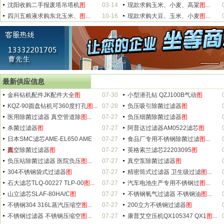
沈阳收购二手报废塔吊塔机
图
03-14
现款求购玉米、小麦、高粱
图
...
四川五粮液求购东北玉米、
图
...
10-16
现款求购大豆、玉米、小麦
图
...
最新供应信息
金科钻机配件JK配件大全
图
07-30
小型潜孔钻 QZJ100B气动
图
KQZ-90圆盘钻机可360度打孔
图
...
07-28
负压吸引除菌过滤器
图
医用除菌过滤器 真空管道除
图
...
07-27
负压细菌除菌过滤器
图
杀菌过滤器
图
07-27
阿普达过滤器AM0522滤芯
图
日本SMC滤芯AME-EL650 AME
07-27
食品厂专用不锈钢除菌过滤
图
...
图
真空除菌过滤器
...
图
07-27
英格索兰滤芯22203095
图
负压站除菌过滤器 医院负压
图
...
07-27
真空泵除菌过滤器
图
304不锈钢袋式过滤器
图
07-27
精密筒式过滤器 卫生级过滤
图
...
石大滤芯TLQ-00227 TLP-00
图
...
07-27
汽车电池生产专用不锈钢过
图
...
山立滤芯SLAF-80HA/C
图
07-27
不锈钢氧气过滤器 不锈钢油
图
...
不锈钢304 316L蒸汽压缩空
图
...
07-27
200立方不锈钢过滤器
图
不锈钢过滤器 不锈钢压缩空
图
...
07-27
康普艾空压机QX105347 QX1
图
...