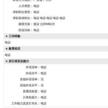
希望工作地点：
广东省 广州市
人才类型：
电议
求职职位类型：
电议
求职具体职位：
电议 电议 电议 电议 电议
期望月薪：
面议 元(RMB)/月
职业目标：
电议
★
工作经验
电议
★
教育经历
电议
★
其它语言及能力
外语语种：
电议
外语水平：
电议
其他外语语种：
无
其他外语水平：
无
普通话程度：
电议
计算机能力：
电议
工作能力及其它专长：
电议