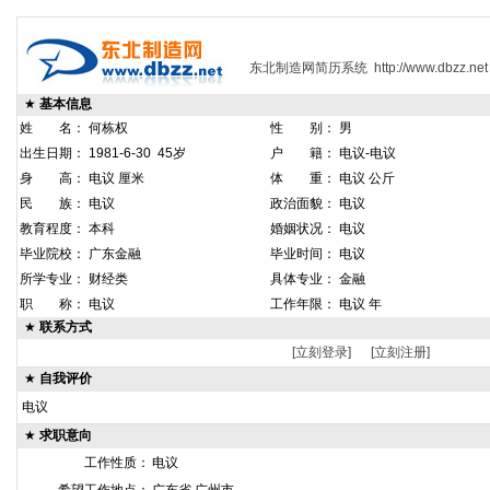
东北制造网简历系统
http://www.dbzz.net
★
基本信息
姓 名： 何栋权
性 别： 男
出生日期： 1981-6-30 45岁
户 籍： 电议-电议
身 高： 电议 厘米
体 重： 电议 公斤
民 族： 电议
政治面貌： 电议
教育程度： 本科
婚姻状况： 电议
毕业院校： 广东金融
毕业时间： 电议
所学专业： 财经类
具体专业： 金融
职 称： 电议
工作年限： 电议 年
★
联系方式
[立刻登录]
[立刻注册]
★
自我评价
电议
★
求职意向
工作性质：
电议