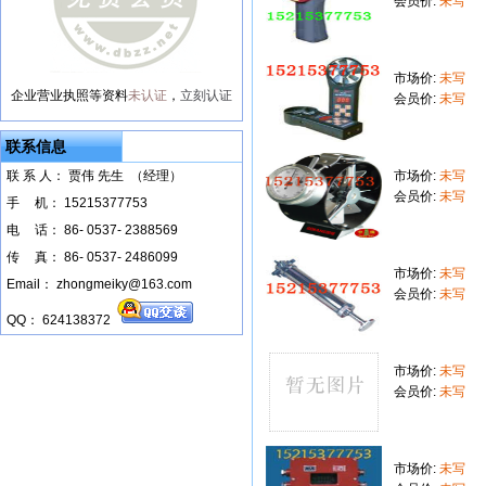
会员价:
未写
市场价:
未写
企业营业执照等资料
未认证
，
立刻认证
会员价:
未写
联系信息
联 系 人： 贾伟 先生 （经理）
市场价:
未写
会员价:
未写
手
--
机： 15215377753
电
--
话： 86- 0537- 2388569
传
--
真： 86- 0537- 2486099
市场价:
未写
Email： zhongmeiky@163.com
会员价:
未写
QQ： 624138372
市场价:
未写
会员价:
未写
市场价:
未写