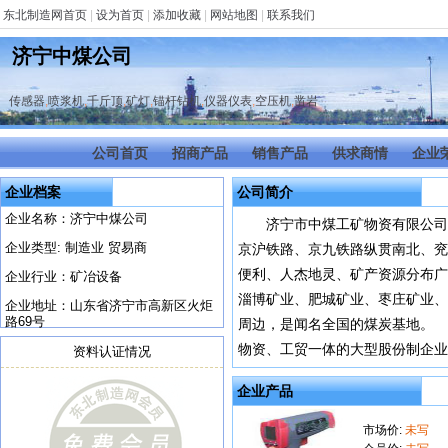
东北制造网首页
|
设为首页
|
添加收藏
|
网站地图
|
联系我们
济宁中煤公司
传感器
,
喷浆机
,
千斤顶
,
矿灯
,
锚杆钻机
,
仪器仪表
,
空压机
,
凿岩
公司首页
招商产品
销售产品
供求商情
企业
企业档案
公司简介
企业名称：济宁中煤公司
济宁市中煤工矿物资有限公司
企业类型: 制造业 贸易商
京沪铁路、京九铁路纵贯南北、兖石
便利、人杰地灵、矿产资源分布广
企业行业：矿冶设备
淄博矿业、肥城矿业、枣庄矿业、
企业地址：山东省济宁市高新区火炬
路69号
周边，是闻名全国的煤炭基地。
物资、工贸一体的大型股份制企业。
资料认证情况
企业产品
市场价:
未写