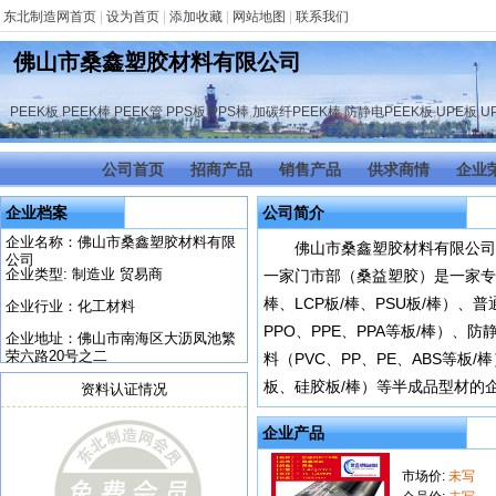
东北制造网首页
|
设为首页
|
添加收藏
|
网站地图
|
联系我们
佛山市桑鑫塑胶材料有限公司
PEEK板
,
PEEK棒
,
PEEK管
,
PPS板
,
PPS棒
,
加碳纤PEEK棒
,
防静电PEEK板
,
UPE板
,
U
公司首页
招商产品
销售产品
供求商情
企业
企业档案
公司简介
企业名称：佛山市桑鑫塑胶材料有限
佛山市桑鑫塑胶材料有限公司
公司
企业类型: 制造业 贸易商
一家门市部（桑益塑胶）是一家专业批
棒、LCP板/棒、PSU板/棒）、普
企业行业：化工材料
PPO、PPE、PPA等板/棒）、防
企业地址：佛山市南海区大沥凤池繁
荣六路20号之二
料（PVC、PP、PE、ABS等板
板、硅胶板/棒）等半成品型材的
资料认证情况
企业产品
市场价:
未写