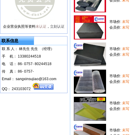
会员价:
未写
市场价:
未写
企业营业执照等资料
未认证
，
立刻认证
会员价:
未写
联系信息
联 系 人： 林先生 先生 （经理）
市场价:
未写
会员价:
未写
手
--
机： 13380244518
电
--
话： 86- 0757- 80244518
传
--
真： 86- 0757-
市场价:
未写
Email： sangxinsujiao@163.com
会员价:
未写
QQ： 243103072
市场价:
未写
会员价:
未写
市场价:
未写