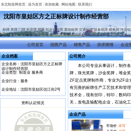
东北制造网首页
|
设为首页
|
添加收藏
|
网站地图
|
联系我们
沈阳市皇姑区方之正标牌设计制作经营部
标牌
,
奖牌
,
门牌
,
科室牌
,
牌匾
,
铝合金标牌
,
腐蚀标牌
,
交通标牌
,
设备铭牌
,
楼栋牌
,
冲压铝
公司首页
招商产品
销售产品
供求商情
企业
企业档案
公司简介
企业名称：沈阳市皇姑区方之正标牌
本公司专业从事设计，制作各
设计制作经营部
企业类型: 制造业 服务商
牌，珠光奖牌，沙金奖牌，堆金奖
ZF定点奖牌制作商，专业为ZF
企业行业：服务
有完善的标牌生产工艺技术和管理
企业地址：沈阳市皇姑区信江街2号
技术全，现有丝印，转印，数码印
关，发电及输配电企业，石油化工
资料认证情况
企业产品
市场价:
未写