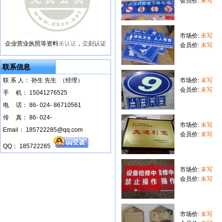
会员价:
未写
市场价:
未写
企业营业执照等资料
未认证
，
立刻认证
会员价:
未写
联系信息
联 系 人： 孙生 先生 （经理）
市场价:
未写
会员价:
未写
手
--
机： 15041276525
电
--
话： 86- 024- 86710561
传
--
真： 86- 024-
市场价:
未写
Email： 185722285@qq.com
会员价:
未写
QQ： 185722285
市场价:
未写
会员价:
未写
市场价:
未写