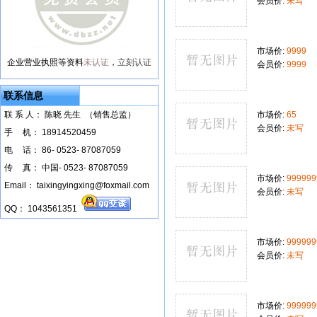
会员价:
未写
市场价:
9999
企业营业执照等资料
未认证
，
立刻认证
会员价:
9999
联系信息
联 系 人： 陈晓 先生 （销售总监）
市场价:
65
会员价:
未写
手
--
机： 18914520459
电
--
话： 86- 0523- 87087059
传
--
真： 中国- 0523- 87087059
市场价:
999999
Email： taixingyingxing@foxmail.com
会员价:
未写
QQ： 1043561351
市场价:
999999
会员价:
未写
市场价:
999999