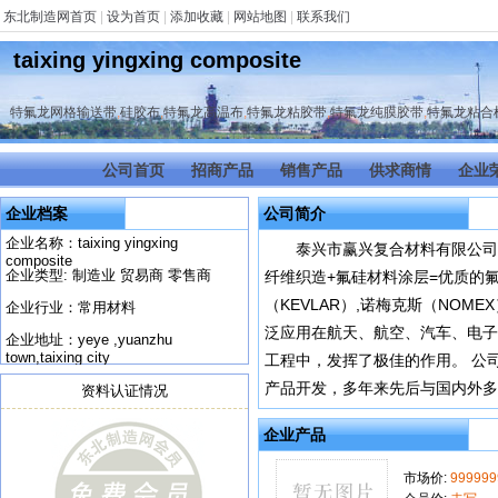
东北制造网首页
|
设为首页
|
添加收藏
|
网站地图
|
联系我们
taixing yingxing composite
特氟龙网格输送带
,
硅胶布
,
特氟龙高温布
,
特氟龙粘胶带
,
特氟龙纯膜胶带
,
特氟龙粘合
公司首页
招商产品
销售产品
供求商情
企业
企业档案
公司简介
企业名称：taixing yingxing
泰兴市赢兴复合材料有限公司
composite
企业类型: 制造业 贸易商 零售商
纤维织造+氟硅材料涂层=优质的氟
（KEVLAR）,诺梅克斯（NOM
企业行业：常用材料
泛应用在航天、航空、汽车、电子
企业地址：yeye ,yuanzhu
town,taixing city
工程中，发挥了极佳的作用。 公
产品开发，多年来先后与国内外多
资料认证情况
企业产品
市场价:
999999