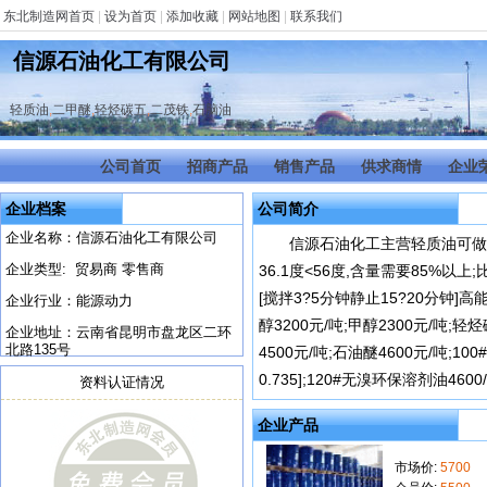
东北制造网首页
|
设为首页
|
添加收藏
|
网站地图
|
联系我们
信源石油化工有限公司
轻质油
,
二甲醚
,
轻烃碳五
,
二茂铁
,
石脑油
公司首页
招商产品
销售产品
供求商情
企业
企业档案
公司简介
企业名称：信源石油化工有限公司
信源石油化工主营轻质油可做液化
企业类型: 贸易商 零售商
36.1度<56度,含量需要85%以
[搅拌3?5分钟静止15?20分钟]高能
企业行业：能源动力
醇3200元/吨;甲醇2300元/吨;轻烃碳
企业地址：云南省昆明市盘龙区二环
北路135号
4500元/吨;石油醚4600元/吨;10
0.735];120#无溴环保溶剂油4600/
资料认证情况
企业产品
市场价:
5700