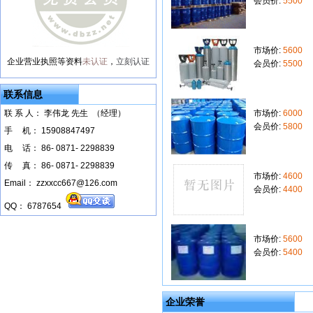
会员价:
5500
市场价:
5600
企业营业执照等资料
未认证
，
立刻认证
会员价:
5500
联系信息
联 系 人： 李伟龙 先生 （经理）
市场价:
6000
会员价:
5800
手
--
机： 15908847497
电
--
话： 86- 0871- 2298839
传
--
真： 86- 0871- 2298839
市场价:
4600
Email： zzxxcc667@126.com
会员价:
4400
QQ： 6787654
市场价:
5600
会员价:
5400
企业荣誉