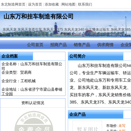
东北制造网首页
|
设为首页
|
添加收藏
|
网站地图
|
联系我们
山东万和挂车制造有限公司
东风天龙
,
东风天龙牵引车
,
东风天龙375
,
东风天龙340
,
化工液体运输车
,
东风天龙385
公司首页
招商产品
销售产品
供求商情
企业
企业档案
公司简介
企业名称：山东万和挂车制造有限公
山东万和挂车制造有限公司http:
司
企业类型: 贸易商
公司，专业生产车辆运输车、轿运
业。公司地处山东万和专用车工业
企业行业：工程机械
龙、新东风天龙、新款东风天龙、东
企业地址：山东省济宁市梁山县拳铺
工业园
买挂车的客户，东风天龙销售价格
385、东风天龙375、东风天龙3
资料认证情况
企业产品
市场价:
未写