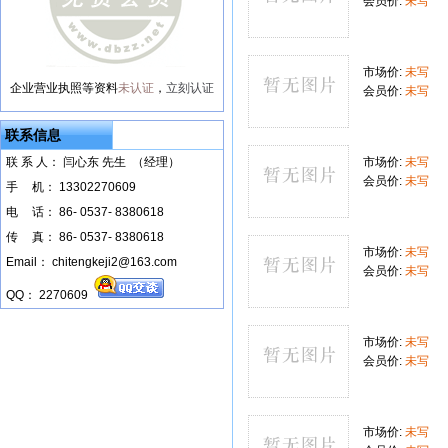
会员价:
未写
市场价:
未写
企业营业执照等资料
未认证
，
立刻认证
会员价:
未写
联系信息
联 系 人： 闫心东 先生 （经理）
市场价:
未写
会员价:
未写
手
--
机： 13302270609
电
--
话： 86- 0537- 8380618
传
--
真： 86- 0537- 8380618
市场价:
未写
Email： chitengkeji2@163.com
会员价:
未写
QQ： 2270609
市场价:
未写
会员价:
未写
市场价:
未写