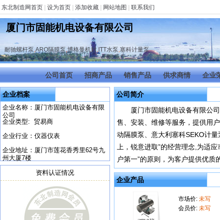
东北制造网首页
|
设为首页
|
添加收藏
|
网站地图
|
联系我们
厦门市固能机电设备有限公司
耐驰螺杆泵
,
ARO隔膜泵
,
博格曼机封
,
ITT水泵
,
塞科计量泵
公司首页
招商产品
销售产品
供求商情
企业
企业档案
公司简介
企业名称：厦门市固能机电设备有限
厦门市固能机电设备有限公司
公司
企业类型: 贸易商
售、安装、维修等服务，提供用户
动隔膜泵、意大利塞科SEKO计量
企业行业：仪器仪表
上，锐意进取”的经营理念,为适
企业地址：厦门市莲花香秀里62号九
州大厦7楼
户第一”的原则，为客户提供优质
资料认证情况
企业产品
市场价:
未写
会员价:
未写