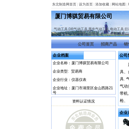
东北制造网首页
|
设为首页
|
添加收藏
|
网站地图
|
厦门博骐贸易有限公司
气动工具
,
DR气动工具
,
黑牛气动工具
,
电动工具
,
巨
公司首页
招商产品
销
企业档案
公司
企业名称：厦门博骐贸易有限公司
企业类型: 贸易商
具、
具.
企业行业：仪器仪表
气动
企业地址：厦门市湖里区金山西路21
号
带机
枪、
资料认证情况
企业