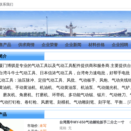
联系我们
霸气动工具
售产品
供求商情
企业荣誉
企业新闻
材料价格
企业招聘
简介
厦门博骐是专业的气动工具以及气动工具配件提供商和服务商.主要提供台
台湾斗牛士气动工具、日本信浓气动工具，台湾奇力速电批，好帮手电批
 气动工具：油压脉冲、定扭气动工具、风批、气动板手、风炮、气动夹线
黄油机、手动黄油机、机油机、气动黄油泵、机油泵、气动抛光机、气铲
、磨灰机、角磨机、打磨机、环带机、多功能气动锯、锯片、气动锉刀、
 气动打钉枪、卷钉枪、风磨笔、刻模机、气动雕刻笔、刻字笔、平衡...
[
产品
台湾黑牛MY-650气动棘轮扳手二分之一寸
0
市场价:
未写
规格: 无