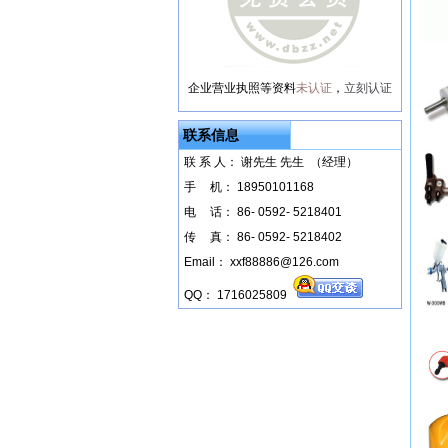
企业营业执照等资料
未认证
，
立刻认证
联系信息
联 系 人： 谢先生 先生 （经理）
手
--
机： 18950101168
电
--
话： 86- 0592- 5218401
传
--
真： 86- 0592- 5218402
Email： xxf88886@126.com
QQ： 1716025809