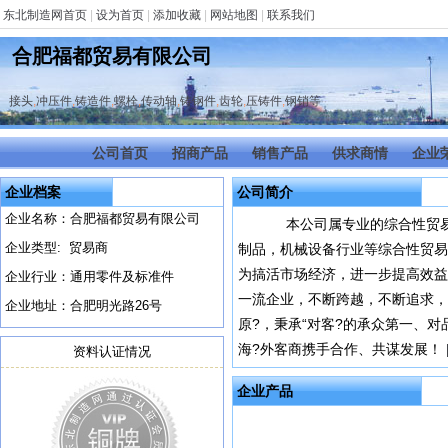
东北制造网首页
|
设为首页
|
添加收藏
|
网站地图
|
联系我们
合肥福都贸易有限公司
接头
,
冲压件
,
铸造件
,
螺栓
,
传动轴
,
铸钢件
,
齿轮
,
压铸件
,
钢销等
公司首页
招商产品
销售产品
供求商情
企业
企业档案
公司简介
企业名称：合肥福都贸易有限公司
本公司属专业的综合性贸易
企业类型: 贸易商
制品，机械设备行业等综合性贸易
为搞活市场经济，进一步提高效益
企业行业：通用零件及标准件
一流企业，不断跨越，不断追求，
企业地址：合肥明光路26号
原?，秉承“对客?的承众第一、
海?外客商携手合作、共谋发展！
资料认证情况
企业产品