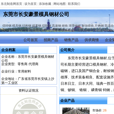
东北制造网首页
|
设为首页
|
添加收藏
|
网站地图
|
联系我们
东莞市长安豪景模具钢材公司
优特钢 模具钢
,
结构钢 碳素钢
,
切削钢 高速钢
,
铸铁 球墨铸铁 耐蚀铸铁
,
不锈钢 高温合
冷轧钢
,
耐磨钢 锰钢
,
高强度合金钢
,
冷拉钢 冷镦钢
,
粉末高速钢 钨钢
,
硬质合金钢
,
铁板
公司首页
招商产品
销售产品
供求商情
企业
企业档案
公司简介
企业名称：东莞市长安豪景模具钢材
东莞市长安豪景模具钢材,位
公司
企业类型: 零售商 代理商
司长期主要经营进口模具钢材、冷
磁钢，进口及国产铜合金，耐候钢
企业行业：常用材料
雄厚、技术装备精良、配套设施齐
企业地址：广东省东莞市长安镇上沙
第一工业区
日本日立、日本大同、瑞典一胜百
铜、铍铜、 铬铜 、磷青铜 钨钢，
资料认证情况
企业产品
市场价:
26