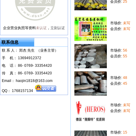
会员价:
25
市场价:
未写
企业营业执照等资料
未认证
，
立刻认证
会员价:
未写
联系信息
联 系 人： 郑杰 先生 （业务主管）
市场价:
56
会员价:
55
手
--
机： 13694912372
电
--
话： 86- 0769- 33354420
传
--
真： 86- 0769- 33354420
市场价:
48
Email： haojin1818@163.com
会员价:
45
QQ： 1768157134
市场价:
未写
会员价:
未写
市场价:
15