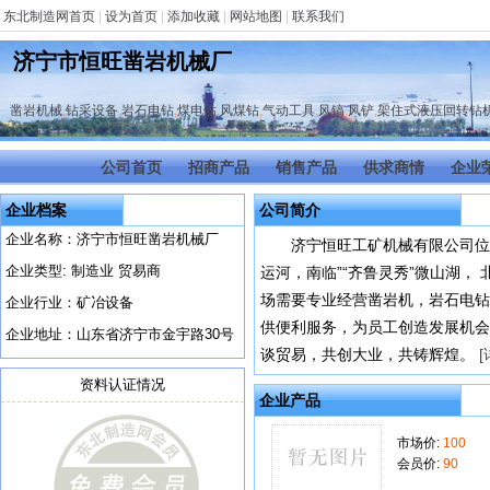
东北制造网首页
|
设为首页
|
添加收藏
|
网站地图
|
联系我们
济宁市恒旺凿岩机械厂
凿岩机械
,
钻采设备
,
岩石电钻
,
煤电钻
,
风煤钻
,
气动工具
,
风镐
,
风铲
,
架住式液压回转钻
公司首页
招商产品
销售产品
供求商情
企业
企业档案
公司简介
企业名称：济宁市恒旺凿岩机械厂
济宁恒旺工矿机械有限公司位
企业类型: 制造业 贸易商
运河，南临”“齐鲁灵秀”微山湖， 
场需要专业经营凿岩机，岩石电钻
企业行业：矿冶设备
供便利服务，为员工创造发展机会
企业地址：山东省济宁市金宇路30号
谈贸易，共创大业，共铸辉煌。
[
资料认证情况
企业产品
市场价:
100
会员价:
90