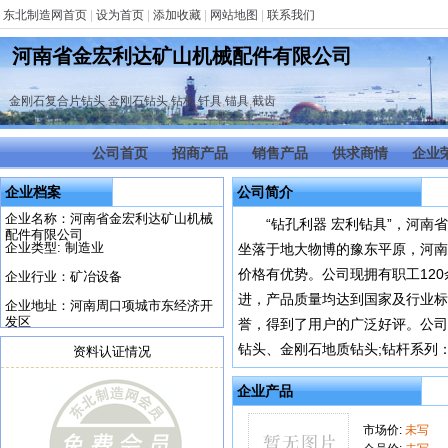
东北制造网首页
|
设为首页
|
添加收藏
|
网站地图
|
联系我们
河南省金宏利达矿山机械配件有限公司
金刚石复合片钻头
,
金刚石钻头
,
钻杆
,
钎具
,
锚具
,
截齿
公司首页
招商产品
销售产品
供求商情
企业
企业档案
公司简介
企业名称：河南省金宏利达矿山机械
“钻孔利器 宏利钻具”，河
配件有限公司
企业类型: 制造业
坐落于地大物博的豫东平原，河南
价格有优势。公司现拥有职工12
企业行业：矿冶设备
进，产品质量均达到国家及行业标准
企业地址：河南周口项城市东经济开
发区
誉，得到了用户的广泛好评。公司
钻头、金刚石地质钻头;钻杆系列：B1
资料认证情况
企业产品
市场价:
未写