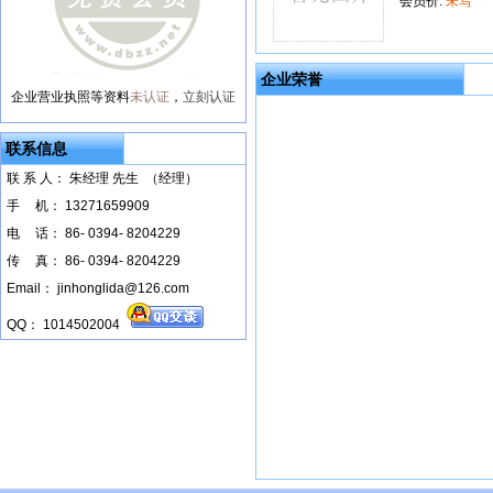
会员价:
未写
企业荣誉
企业营业执照等资料
未认证
，
立刻认证
联系信息
联 系 人： 朱经理 先生 （经理）
手
--
机： 13271659909
电
--
话： 86- 0394- 8204229
传
--
真： 86- 0394- 8204229
Email： jinhonglida@126.com
QQ： 1014502004