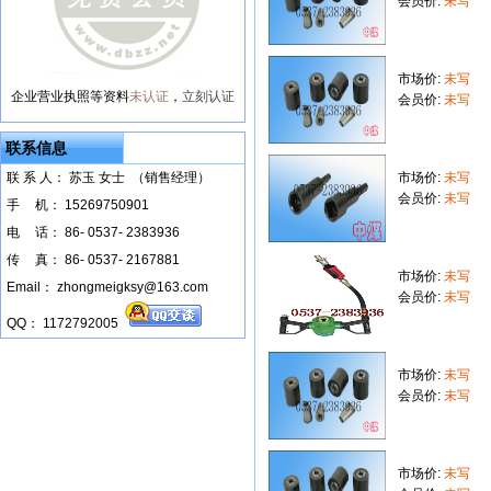
会员价:
未写
市场价:
未写
企业营业执照等资料
未认证
，
立刻认证
会员价:
未写
联系信息
联 系 人： 苏玉 女士 （销售经理）
市场价:
未写
会员价:
未写
手
--
机： 15269750901
电
--
话： 86- 0537- 2383936
传
--
真： 86- 0537- 2167881
市场价:
未写
Email： zhongmeigksy@163.com
会员价:
未写
QQ： 1172792005
市场价:
未写
会员价:
未写
市场价:
未写