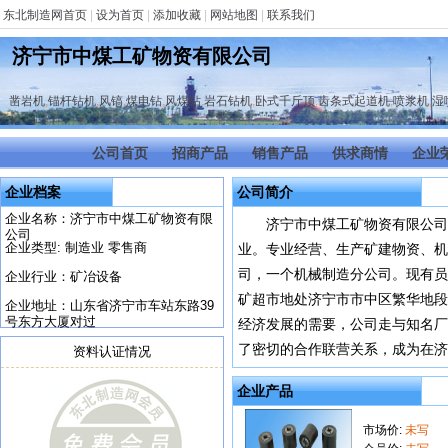
东北制造网首页
|
设为首页
|
添加收藏
|
网站地图
|
联系我们
济宁市中煤工矿物资有限公司
凿岩机
,
锚杆钻机
,
风镐
,
煤电钻
,
风煤钻
,
岩石钻机
,
卧式千斤顶
,
齿条式起道机
,
喷浆机
,
湿
公司首页
招商产品
销售产品
供求商情
企业
企业档案
公司简介
企业名称：济宁市中煤工矿物资有限
济宁市中煤工矿物资有限公司
公司
企业类型: 制造业 零售商
业。专业经营、生产矿建物资、
司，一个机械制造分公司。现有员工
企业行业：矿冶设备
矿超市地处济宁市市中区繁华地段
企业地址：山东省济宁市车站东路39
号东方大厦对过
经济发展的需要，公司走与知名厂
了密切的合作联营关系，成为在济宁
资料认证情况
企业产品
市场价:
未写