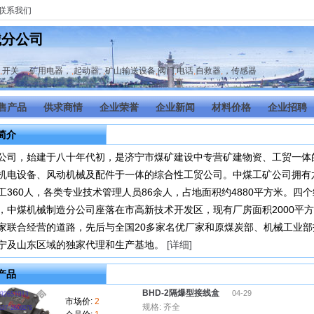
联系我们
械分公司
,
开关，
,
矿用电器，
,
起动器,
,
矿山输送设备
,
阀门
,
电话
,
自救器
,
，传感器
售产品
供求商情
企业荣誉
企业新闻
材料价格
企业招聘
简介
公司，始建于八十年代初，是济宁市煤矿建设中专营矿建物资、工贸一体
机电设备、风动机械及配件于一体的综合性工贸公司。中煤工矿公司拥有
工360人，各类专业技术管理人员86余人，占地面积约4880平方米。
，中煤机械制造分公司座落在市高新技术开发区，现有厂房面积2000平
家联合经营的道路，先后与全国20多家名优厂家和原煤炭部、机械工业
宁及山东区域的独家代理和生产基地。
[详细]
产品
BHD-2隔爆型接线盒
04-29
市场价:
2
规格: 齐全