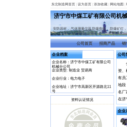
东北制造网首页
|
设为首页
|
添加收藏
|
网站地图
|
济宁市中煤工矿有限公司机
安防器材，
,
气体测量仪器
,
防爆电铃，
,
防爆矿灯，
公司首页
招商产品
销
企业档案
公司
企业名称：济宁市中煤工矿有限公司
机械分公司
企业类型: 制造业 贸易商
资、
有员
企业行业：电力电子
地段
企业地址：济宁市高新区开源路北11
号
名厂
在济
资料认证情况
企业