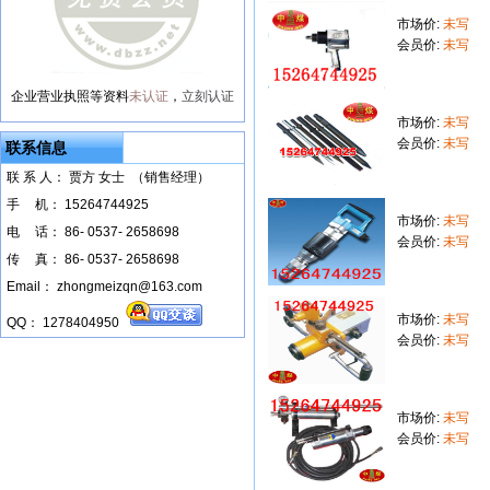
市场价:
未写
会员价:
未写
企业营业执照等资料
未认证
，
立刻认证
市场价:
未写
会员价:
未写
联系信息
联 系 人： 贾方 女士 （销售经理）
手
--
机： 15264744925
市场价:
未写
电
--
话： 86- 0537- 2658698
会员价:
未写
传
--
真： 86- 0537- 2658698
Email： zhongmeizqn@163.com
市场价:
未写
QQ： 1278404950
会员价:
未写
市场价:
未写
会员价:
未写