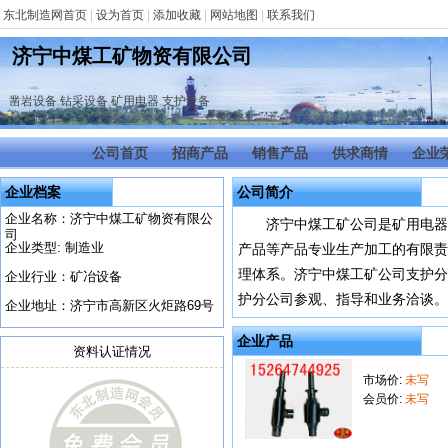
东北制造网首页
|
设为首页
|
添加收藏
|
网站地图
|
联系我们
济宁中煤工矿物资有限公司
凿岩设备
,
钻采设备
,
矿用电器
,
支护设备
公司首页
招商产品
销售产品
供求商情
企业
企业档案
公司简介
企业名称：济宁中煤工矿物资有限公
济宁中煤工矿公司是矿用电器
司
企业类型: 制造业
产品等产品专业生产加工的有限责
理体系。济宁中煤工矿公司支护分
企业行业：矿冶设备
护分公司参观、指导和业务洽谈
企业地址：济宁市高新区火炬路69号
企业产品
资料认证情况
市场价:
未写
会员价:
未写