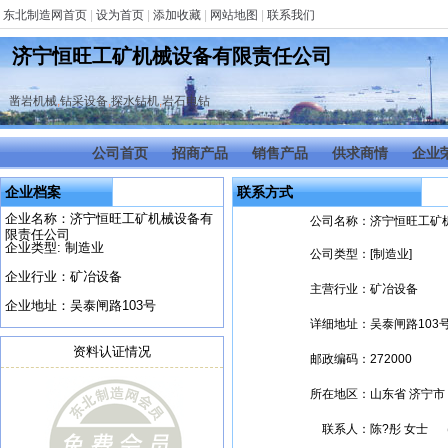
东北制造网首页
|
设为首页
|
添加收藏
|
网站地图
|
联系我们
济宁恒旺工矿机械设备有限责任公司
凿岩机械
,
钻采设备
,
探水钻机
,
岩石电钻
公司首页
招商产品
销售产品
供求商情
企业
企业档案
联系方式
企业名称：济宁恒旺工矿机械设备有
公司名称：
济宁恒旺工矿
限责任公司
企业类型: 制造业
公司类型：
[制造业]
企业行业：矿冶设备
主营行业：
矿冶设备
企业地址：吴泰闸路103号
详细地址：
吴泰闸路103
资料认证情况
邮政编码：
272000
所在地区：
山东省 济宁市
联系人：
陈?彤 女士 