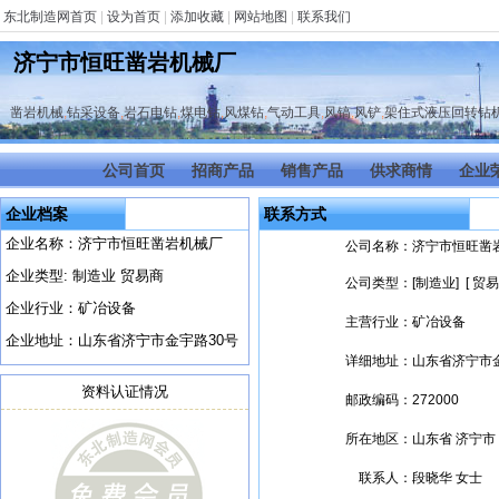
东北制造网首页
|
设为首页
|
添加收藏
|
网站地图
|
联系我们
济宁市恒旺凿岩机械厂
凿岩机械
,
钻采设备
,
岩石电钻
,
煤电钻
,
风煤钻
,
气动工具
,
风镐
,
风铲
,
架住式液压回转钻
公司首页
招商产品
销售产品
供求商情
企业
企业档案
联系方式
企业名称：济宁市恒旺凿岩机械厂
公司名称：
济宁市恒旺凿
企业类型: 制造业 贸易商
公司类型：
[制造业] [ 贸易
企业行业：矿冶设备
主营行业：
矿冶设备
企业地址：山东省济宁市金宇路30号
详细地址：
山东省济宁市
资料认证情况
邮政编码：
272000
所在地区：
山东省 济宁市
联系人：
段晓华 女士