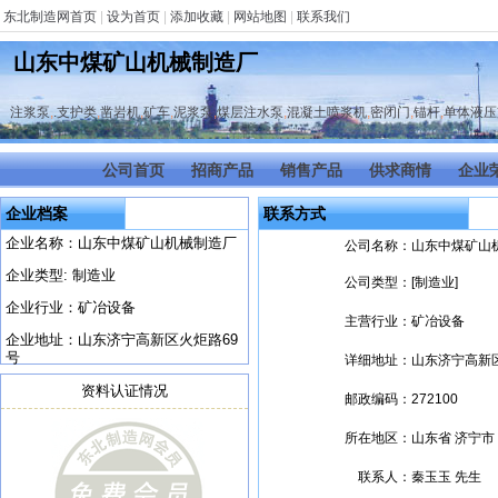
东北制造网首页
|
设为首页
|
添加收藏
|
网站地图
|
联系我们
山东中煤矿山机械制造厂
注浆泵
,
.支护类
,
凿岩机
,
矿车
,
泥浆泵
,
煤层注水泵
,
混凝土喷浆机
,
密闭门
,
锚杆
,
单体液压
公司首页
招商产品
销售产品
供求商情
企业
企业档案
联系方式
企业名称：山东中煤矿山机械制造厂
公司名称：
山东中煤矿山
企业类型: 制造业
公司类型：
[制造业]
企业行业：矿冶设备
主营行业：
矿冶设备
企业地址：山东济宁高新区火炬路69
号
详细地址：
山东济宁高新
资料认证情况
邮政编码：
272100
所在地区：
山东省 济宁市
联系人：
秦玉玉 先生