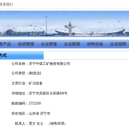
联系我们
售产品
供求商情
企业荣誉
企业新闻
材料价格
企业招聘
方式
公司名称：
济宁中煤工矿物资有限公司
公司类型：
[制造业]
主营行业：
矿冶设备
详细地址：
济宁市高新区火炬路69号
邮政编码：
272100
所在地区：
山东省 济宁市
联系人：
贾方 女士 （销售经理）