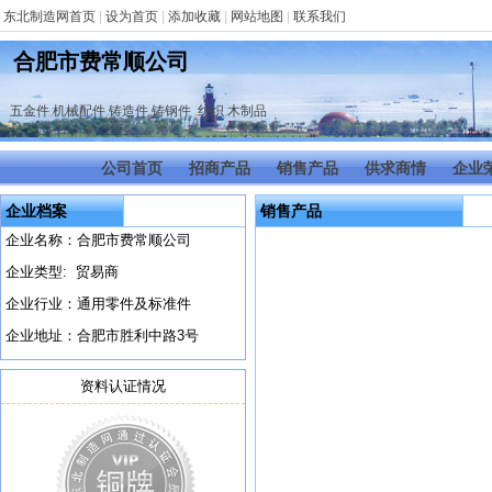
东北制造网首页
|
设为首页
|
添加收藏
|
网站地图
|
联系我们
合肥市费常顺公司
五金件
,
机械配件
,
铸造件
,
铸钢件
,
纺织
,
木制品
公司首页
招商产品
销售产品
供求商情
企业
企业档案
销售产品
企业名称：合肥市费常顺公司
企业类型: 贸易商
企业行业：通用零件及标准件
企业地址：合肥市胜利中路3号
资料认证情况