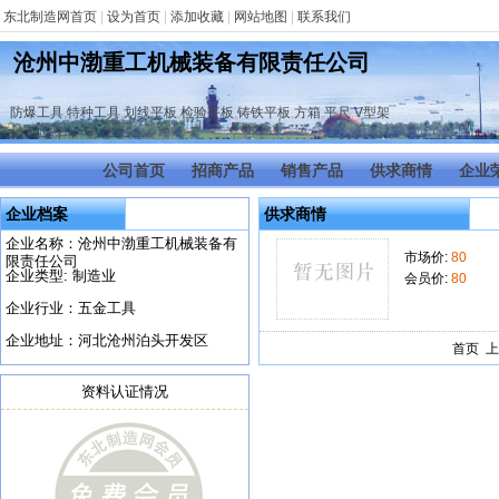
东北制造网首页
|
设为首页
|
添加收藏
|
网站地图
|
联系我们
沧州中渤重工机械装备有限责任公司
防爆工具
,
特种工具
,
划线平板
,
检验平板
,
铸铁平板
,
方箱
,
平尺
,
V型架
公司首页
招商产品
销售产品
供求商情
企业
企业档案
供求商情
企业名称：沧州中渤重工机械装备有
市场价:
80
限责任公司
企业类型: 制造业
会员价:
80
企业行业：五金工具
企业地址：河北沧州泊头开发区
首页 上
资料认证情况