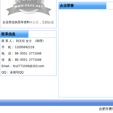
企业荣誉
企业营业执照等资料
未认证
，
立刻认证
联系信息
联 系 人： 刘主任 女士 （助理）
手
--
机： 13285692218
电
--
话： 86- 0551- 2771048
传
--
真： 86- 0551- 2771048
Email： fcs2771048@163.com
QQ： 未填写QQ
合肥市费