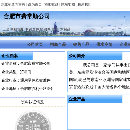
东北制造网首页
|
设为首页
|
添加收藏
|
网站地图
|
联系我们
合肥市费常顺公司
五金件
,
机械配件
,
铸造件
,
铸钢件
,
纺织
,
木制品
公司首页
招商产品
销售产品
供求商情
企业
企业档案
公司简介
企业名称：合肥市费常顺公司
我公司是一家专门从事出口贸
企业类型: 贸易商
美、东南亚及港澳台等国家和地区
国家,现已与东南亚欧洲等国家建
企业行业：通用零件及标准件
宗旨热烈欢迎中国大陆各界个地区
企业地址：合肥市胜利中路3号
企业产品
资料认证情况