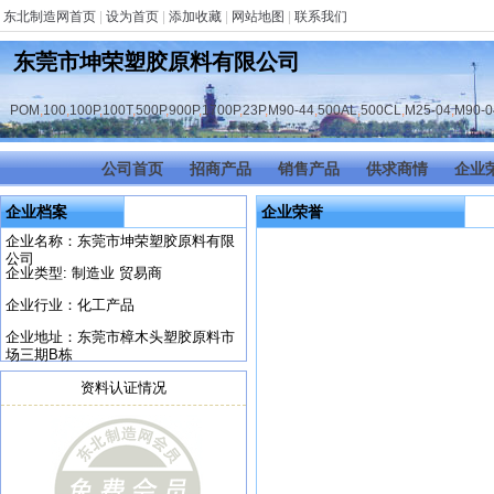
东北制造网首页
|
设为首页
|
添加收藏
|
网站地图
|
联系我们
东莞市坤荣塑胶原料有限公司
POM
,
100
,
100P
,
100T
,
500P
,
900P
,
1700P
,
23P
,
M90-44
,
500AL
,
500CL
,
M25-04
,
M90-0
公司首页
招商产品
销售产品
供求商情
企业
企业档案
企业荣誉
企业名称：东莞市坤荣塑胶原料有限
公司
企业类型: 制造业 贸易商
企业行业：化工产品
企业地址：东莞市樟木头塑胶原料市
场三期B栋
资料认证情况