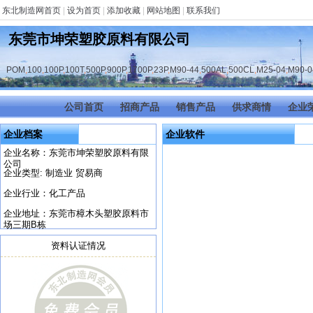
东北制造网首页
|
设为首页
|
添加收藏
|
网站地图
|
联系我们
东莞市坤荣塑胶原料有限公司
POM
,
100
,
100P
,
100T
,
500P
,
900P
,
1700P
,
23P
,
M90-44
,
500AL
,
500CL
,
M25-04
,
M90-0
公司首页
招商产品
销售产品
供求商情
企业
企业档案
企业软件
企业名称：东莞市坤荣塑胶原料有限
公司
企业类型: 制造业 贸易商
企业行业：化工产品
企业地址：东莞市樟木头塑胶原料市
场三期B栋
资料认证情况