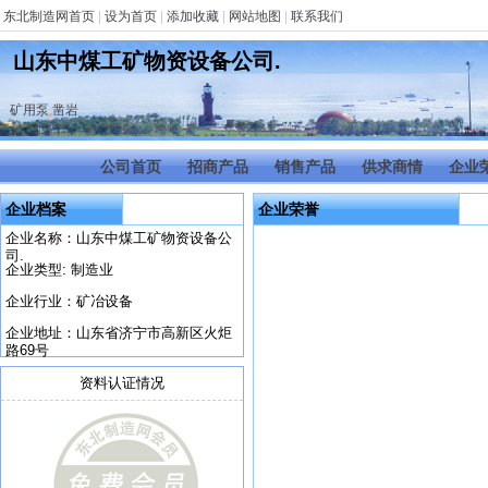
东北制造网首页
|
设为首页
|
添加收藏
|
网站地图
|
联系我们
山东中煤工矿物资设备公司.
矿用泵
,
凿岩
公司首页
招商产品
销售产品
供求商情
企业
企业档案
企业荣誉
企业名称：山东中煤工矿物资设备公
司.
企业类型: 制造业
企业行业：矿冶设备
企业地址：山东省济宁市高新区火炬
路69号
资料认证情况