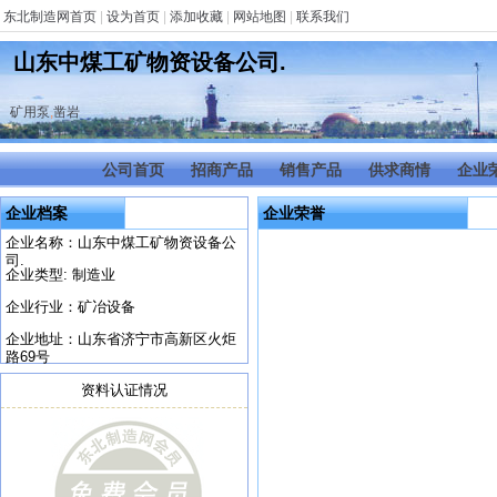
东北制造网首页
|
设为首页
|
添加收藏
|
网站地图
|
联系我们
山东中煤工矿物资设备公司.
矿用泵
,
凿岩
公司首页
招商产品
销售产品
供求商情
企业
企业档案
企业荣誉
企业名称：山东中煤工矿物资设备公
司.
企业类型: 制造业
企业行业：矿冶设备
企业地址：山东省济宁市高新区火炬
路69号
资料认证情况