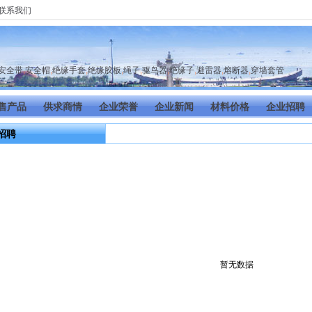
联系我们
安全带
,
安全帽
,
绝缘手套
,
绝缘胶板
,
绳子
,
驱鸟器
,
绝缘子
,
避雷器
,
熔断器
,
穿墙套管
售产品
供求商情
企业荣誉
企业新闻
材料价格
企业招聘
招聘
暂无数据