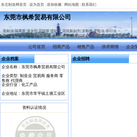
东北制造网首页
|
设为首页
|
添加收藏
|
网站地图
|
联系我们
东莞市枫希贸易有限公司
底标油
,
隔离胶
,
泼水剂
,
花纸胶
,
喷砂胶
,
花纸黏贴剂
,
泼釉膏
,
手绘油
,
移印油
公司首页
招商产品
销售产品
供求商情
企业
企业档案
企业招聘
企业名称：东莞市枫希贸易有限公司
企业类型: 制造业 贸易商 服务商 零
售商 代理商
企业行业：化工产品
企业地址：东莞市常平镇土塘工业区
资料认证情况