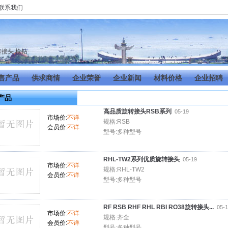
联系我们
司
转接头
,
枪钻
售产品
供求商情
企业荣誉
企业新闻
材料价格
企业招聘
产品
高品质旋转接头RSB系列
05-19
市场价:
不详
规格:RSB
会员价:
不详
型号:多种型号
RHL-TW2系列优质旋转接头
05-19
市场价:
不详
规格:RHL-TW2
会员价:
不详
型号:多种型号
RF RSB RHF RHL RBI RO38旋转接头...
05-
市场价:
不详
规格:齐全
会员价:
不详
型号:多种型号