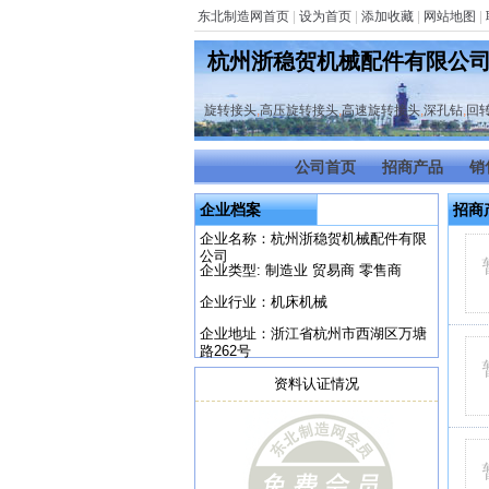
东北制造网首页
|
设为首页
|
添加收藏
|
网站地图
|
杭州浙稳贺机械配件有限公
旋转接头
,
高压旋转接头
,
高速旋转接头
,
深孔钻
,
回
公司首页
招商产品
销
企业档案
招商
企业名称：杭州浙稳贺机械配件有限
公司
企业类型: 制造业 贸易商 零售商
企业行业：机床机械
企业地址：浙江省杭州市西湖区万塘
路262号
资料认证情况