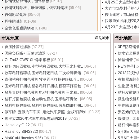
鞍钢镀铝锌钢板，镀锌钢板
[05-07]
4月25日大连型材市场
鞍钢镀锌卷板，镀锌钢板，镀铝锌钢板
[05-06]
大连市场型材价格4月2
鞍钢彩涂钢板
[05-06]
鞍山建材：市场价格持
快讯:鞍山冷轧涨20,2
焊接防溅剂
[01-06]
4月23日大连型材市场
金黄色硬膜防锈油
[01-06]
华东地区
详见城市
华北地区
负压除菌过滤器
[07-27]
3PE防腐钢
医院负压吸引灭菌过滤器
[07-27]
饮水管道用
CuZn42-CW510L铜棒 铜板
[05-01]
涂塑钢管
[04
秸秆切碎回收机 小型秸秆回收机 大型玉米杆收..
[06-05]
PE管性价比
牧草秸秆粉碎机 玉米秸秆还田机 二次粉碎青储..
[06-05]
2018武汉
青储秸秆打捆包膜机 牧草圆形打捆包膜机 全..
[06-05]
有机肥腐熟剂
玉米秸秆打捆机 稻谷秸秆打捆机 苜蓿草打捆包..
[06-05]
生物肥 有机
鲜草青储打捆包膜机 电动打捆包膜机 玉米秸..
[06-05]
秸杆发酵剂 
秸秆打捆包膜机 全自动包膜机 玉米秸秆青储..
[06-05]
微生物发酵剂
鲜料打捆包膜机 鲜料打捆包膜机 牧草圆形打捆..
[06-05]
生物除臭剂 
做车牌_定做汽车车牌_定做汽车牌照_金诚车牌制..
[03-23]
聚乙烯闭孔
哪里卖2020年汽车年检标志贴的2019
[07-22]
缓膨型止水条
Hastelloy C-22
[06-17]
秸杆饲料发
Hastelloy B(NS322)
[06-17]
5月6日大同
Mo6CuN (Incoloy 926)
[06-17]
5月6日大同