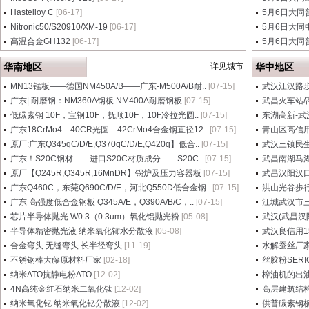
Hastelloy C
[06-17]
5月6日大同
Nitronic50/S20910/XM-19
[06-17]
5月6日大同
高温合金GH132
[06-17]
5月6日大同
华南地区
详见城市
华中地区
MN13锰板——德国NM450A/B——广东-M500A/B耐..
[07-15]
武汉江汉路步
广东| 耐磨钢：NM360A钢板 NM400A耐磨钢板
[07-15]
武昌火车站/
低碳素钢 10F，宝钢10F，抚顺10F，10F冷拉光圆..
[07-15]
东湖高新-武
广东18CrMo4—40CR光圆—42CrMo4合金钢直径12..
[07-15]
青山区高信用
原厂:广东Q345qC/D/E,Q370qC/D/E,Q420q】低合..
[07-15]
武汉三镇民生
广东！S20C钢材——进口S20C材质成分——S20C..
[07-15]
武昌南湖马
原厂【Q245R,Q345R,16MnDR】锅炉及压力容器板
[07-15]
武昌汉阳汉口
广东Q460C，东莞Q690C/D/E，河北Q550D低合金钢..
[07-15]
洪山光谷步行
广东 高强度低合金钢板 Q345A/E，Q390A/B/C，..
[07-15]
江城武汉市三
芯片半导体抛光 W0.3（0.3um）氧化铝抛光粉
[05-08]
武汉(武昌汉
半导体精密抛光液 纳米氧化铈水分散液
[05-08]
武汉良信用15
合金弯头 无缝弯头 长半径弯头
[11-19]
水解蚕丝厂家，
不锈钢棒大藤原材料厂家
[02-18]
丝胶粉SERI
纳米ATO抗静电粉ATO
[12-02]
榨油机的出
4N高纯金红石纳米二氧化钛
[12-02]
高层建筑结构用
纳米氧化钇 纳米氧化钇分散液
[12-02]
供普碳素钢板，S