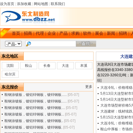
设为首页
|
添加收藏
|
网站地图
|
联系我们
首页
|
招商
|
代理
|
企业
|
产品
|
求购
|
软件
|
展会
|
新闻
|
招聘
|
东北地区
大连建
大连讯9日大连市场建
沈阳
鞍山
长春
大连
本溪
高线报价在3340-33
哈尔滨
在3220-3260元/吨
细]
东北报价
更多
大连冷轧：价格维稳 成
5月13日大连型材市场
鞍钢涂镀板，镀铝锌钢板，镀锌钢板......
[05-07]
5月14日大连型材市场
鞍钢涂镀板，镀铝锌钢板，镀锌钢板......
[05-07]
大连市场型材价格5月1
鞍钢涂镀板，镀铝锌钢板，镀锌钢板....
[05-07]
大连建材：线材续跌,2
鞍钢涂镀板，镀铝锌钢板，镀锌钢板...
[05-07]
5月15日大连型材市场
鞍钢涂镀板，镀铝锌钢板，镀锌钢板..
[05-07]
大连冷轧：价格维稳 成
鞍钢涂镀板，镀铝锌钢板，镀锌钢板.
[05-07]
鞍山中厚板：市场价格