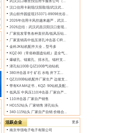
武汉汉口哪里找信用卡服务公司（...
6
6
汉口信用卡刷现/汉阳取现/武汉武...
1
洪山软件园提现153371-89098光谷...
0
2026年信用卡风控越来越严，武汉...
9
2026总结：武汉武昌汉阳汉口套现...
厂家批发零售各种直径高/低风压钻...
厂家直销高中低压潜孔冲击器 CIR...
金科JK钻机配件大全，型号多
KQZ-90（常俗称圆盘钻机）是全气...
爆破孔、锚索孔、排水孔、锚杆支...
潜孔钻100B QJZ100B气动钻机
380冲击器 8寸 矿石 水电 井下工...
QZJ100B钻机配件厂家生产 边坡支...
带有KA MA证书，KQZ- 90钻机及配...
低风压 中风压110冲击器 厂家自产...
110冲击器 厂家自产销售
多
HD152钻头 厂家销售 潜孔钻头
日
340-115钻头 厂家自产自销 价格合...
日
活跃企业
更多
0
日
南京华强电子电子有限公司