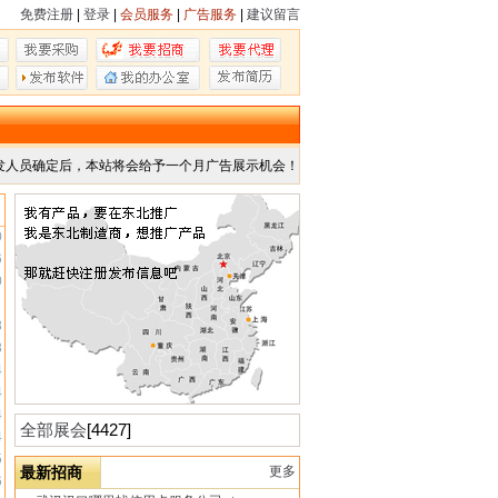
免费注册
|
登录
|
会员服务
|
广告服务
|
建议留言
发人员确定后，本站将会给予一个月广告展示机会！
多
0
6
0
日
8
8
4
4
4
全部展会
[4427]
4
5
最新招商
更多
6