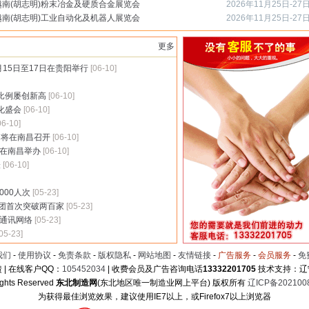
6越南(胡志明)粉末冶金及硬质合金展览会
2026年11月25日-27
6越南(胡志明)工业自动化及机器人展览会
2026年11月25日-27
更多
月15日至17日在贵阳举行
[06-10]
比例屡创新高
[06-10]
化盛会
[06-10]
06-10]
即将在南昌召开
[06-10]
将在南昌举办
[06-10]
表
[06-10]
00人次
[05-23]
团首次突破两百家
[05-23]
家通讯网络
[05-23]
[05-23]
我们
-
使用协议
-
免责条款
-
版权隐私
-
网站地图
-
友情链接
-
广告服务
-
会员服务
-
免
 | 在线客户QQ：
105452034
| 收费会员及广告咨询电话
13332201705
技术支持：辽
ights Reserved
东北制造网
(东北地区唯一制造业网上平台) 版权所有
辽ICP备202100
为获得最佳浏览效果，建议使用IE7以上，或Firefox7以上浏览器