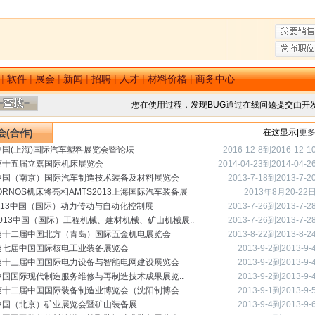
|
软件
|
展会
|
新闻
|
招聘
|
人才
|
材料价格
|
商务中心
您在使用过程，发现BUG通过在线问题提交由开
(合作)
在这显示|
更
6中国(上海)国际汽车塑料展览会暨论坛
2016-12-8到2016-12-1
4第十五届立嘉国际机床展览会
2014-04-23到2014-04-2
3中国（南京）国际汽车制造技术装备及材料展览会
2013-7-18到2013-7-2
ORNOS机床将亮相AMTS2013上海国际汽车装备展
2013年8月20-22
2013中国（国际）动力传动与自动化控制展
2013-7-26到2013-7-2
2013中国（国际）工程机械、建材机械、矿山机械展..
2013-7-26到2013-7-2
3第十二届中国北方（青岛）国际五金机电展览会
2013-8-22到2013-8-2
3第七届中国国际核电工业装备展览会
2013-9-2到2013-9-
3第十三届中国国际电力设备与智能电网建设展览会
2013-9-2到2013-9-
3中国国际现代制造服务维修与再制造技术成果展览..
2013-9-2到2013-9-
3第十二届中国国际装备制造业博览会（沈阳制博会..
2013-9-1到2013-9-
3中国（北京）矿业展览会暨矿山装备展
2013-9-4到2013-9-