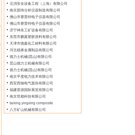
日
北消安全设备工程（上海）有限公司
日
南京固琦分析仪器制造有限公司
日
佛山市赛普特电子仪器有限公司
日
佛山市赛普特电子仪器有限公司
0
济宁神东工矿设备有限公司
日
东莞市鹏翼塑胶原料有限公司
日
天津市德森化工材料有限公司
四
河北稳泰金属制品有限公司
日
.
日
德力士机械(昆山)有限公司
日
昆山德力士机械有限公司
日
德力士机械(昆山)有限公司
日
南京平度电力技术有限公司
日
西安西驰电气股份有限公司
年
福建荟源国际展览有限公司
日
.
南京世都科技有限公司
日
taixing yingxing composite
日
八方矿山机械有限公司
日
日
日
日
日