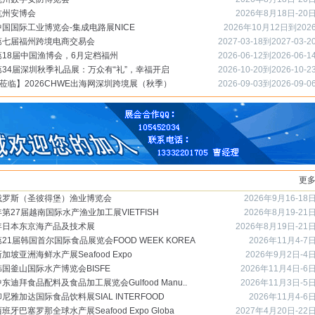
6杭州安博会
2026年8月18日-20
6中国国际工业博览会-集成电路展NICE
2026年10月12日到202
7第七届福州跨境电商交易会
2027-03-18到2027-03-2
年
6第18届中国渔博会，6月定档福州
2026-06-12到2026-06-1
6第34届深圳秋季礼品展：万众有“礼”，幸福开启
2026-10-20到2026-10-2
莅临】2026CHWE出海网深圳跨境展（秋季）
2026-09-03到2026-09-0
更
6俄罗斯（圣彼得堡）渔业博览会
2026年9月16-18
6年第27届越南国际水产渔业加工展VIETFISH
2026年8月19-21
6年日本东京海产品及技术展
2026年8月19日-21
6第21届韩国首尔国际食品展览会FOOD WEEK KOREA
2026年11月4-7
新加坡亚洲海鲜水产展Seafood Expo
2026年9月2日-4
6韩国釜山国际水产博览会BISFE
2026年11月4日-6
中东迪拜食品配料及食品加工展览会Gulfood Manu..
2026年11月3日-5
印尼雅加达国际食品饮料展SIAL INTERFOOD
2026年11月4-6
西班牙巴塞罗那全球水产展Seafood Expo Globa
2027年4月20日-22