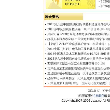
202
202
展会资讯
2013第八届中国(贵州)国际装备制造业博览会6
2013苏中扬州机床模具第一展 11月开幕
[06-10]
国际知名企业8月聚焦环渤海 滨海自动化展国际
机器人革命席卷全球 中国滨海新区8月举行自动
【启动】2013五金盛宴落户青岛，机遇难得！
[
2013中国（江西）食品加工及包装机械展览会
2013中国家具及木工机械博览会10月26-29日
2013第六届中国绿色食品博览会主要活动一览
西部国际塑胶及包装工业展花开西安
[06-10]
天津金属加工展搭建高端采购平台专业观众达800
立足国家装备制造业基地 天津金属加工展参观
坐拥30万采购商数据 天津金属加工展构架买
天津金属加工展8月举行 国际化比例大幅提升
网站首页
-
关于
问题请通过
在线提问
反馈
Copyright 2007-
2026 dbzz.net All R