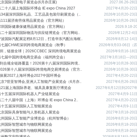
7北京国际消费电子展览会(6月亦庄展)
2027.06.26-28
第二十八届上海国际环博会 IE expo China 2027
2027年4月20-22
6第34届深圳国际礼品、工艺品及包装印刷展览会（..
2026年10月20-23
6第111届济南劳保用品展览会（官方网站）
2026年10月26-28
6深圳国际健康保健用品展览会（官方网站）
2026.9.18-2
6第二十届深圳国际物流与供应链博览会（官方网站..
2026年12月2-4
6宁波国际汽配展定档8月12日，打造华东汽配出海枢..
2026年8月12-14
6第七届CHWE深圳跨境电商展览会（秋季）
2026年9月03-06日（
圳，链接全球｜2026CCBEC 深圳跨境电商展览会
2026年9月16-18
天
7第七届中国跨境电商交易会（福州跨交会）
2027年3月18日—20
到合规全链路覆盖！2026第十八届深圳国际跨境..
2026年10月28-30
E 2026第十八届深圳国际跨境电商交易博览会（官方..
2026年10月28-30
保展2027上海环博会2027中国环博会
2027年4月20-22
7北京?世亚智博会,亚洲人工智能产业展览会（6月亦..
2027年6月26-28
7第21届上海国际养老、辅具及康复医疗博览会
2027年6月12日到2027
7第十五届深圳国际机器人产业链展览会
2027年4月9-11
6
第二十八届中国（上海）环博会 IE expo China 2..
2027年4月20-22
7第十五届深圳国际人工智能展览会
2027年4月9-11
7北京国际具身智能与人形机器人展览会
2027年3月18-20
6杭州国际人工智能产业博览会（杭州智博会）
2026年8月18-20
6杭州国际智慧城市与物联网展览会
2026年8月18-20
6杭州国际智慧城市与物联网展览会
2026年8月18-20
6杭州数字安防博览会
2026年8月18日-20