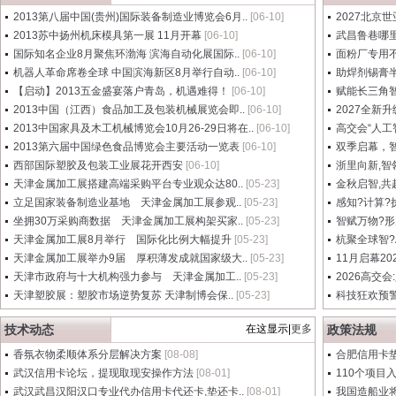
2013第八届中国(贵州)国际装备制造业博览会6月..
[06-10]
2027北京世
2013苏中扬州机床模具第一展 11月开幕
[06-10]
武昌鲁巷哪里找
国际知名企业8月聚焦环渤海 滨海自动化展国际..
[06-10]
面粉厂专用不
机器人革命席卷全球 中国滨海新区8月举行自动..
[06-10]
助焊剂锡膏
【启动】2013五金盛宴落户青岛，机遇难得！
[06-10]
赋能长三角智
2013中国（江西）食品加工及包装机械展览会即..
[06-10]
2027全新
2013中国家具及木工机械博览会10月26-29日将在..
[06-10]
高交会“人工
2013第六届中国绿色食品博览会主要活动一览表
[06-10]
双季启幕，智
西部国际塑胶及包装工业展花开西安
[06-10]
浙里向新,智
天津金属加工展搭建高端采购平台专业观众达80..
[05-23]
金秋启智,共
立足国家装备制造业基地 天津金属加工展参观..
[05-23]
感知?计算?
坐拥30万采购商数据 天津金属加工展构架买家..
[05-23]
智赋万物?形
天津金属加工展8月举行 国际化比例大幅提升
[05-23]
杭聚全球智?A
天津金属加工展举办9届 厚积薄发成就国家级大..
[05-23]
11月启幕2
天津市政府与十大机构强力参与 天津金属加工..
[05-23]
2026高交
天津塑胶展：塑胶市场逆势复苏 天津制博会保..
[05-23]
科技狂欢预警
技术动态
在这显示|
更多
政策法规
香氛衣物柔顺体系分层解决方案
[08-08]
合肥信用卡
武汉信用卡论坛，提现取现安操作方法
[08-01]
110个项目
武汉武昌汉阳汉口专业代办信用卡代还卡,垫还卡..
[08-01]
我国造船业将