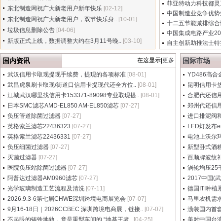
菲亚特动力科技都灵工
东北制造网祝广大新老用户新年快乐
[02-12]
中国制造业竞争优势
东北制造网祝广大新老用户，双节快乐身..
[10-01]
十二五节能减排综合
垃圾信息删除公告
[04-06]
中国集成电路产业20
新版正式上线，数据调整大约在3月11号晚..
[03-10]
自主创新助推法士特
国内资讯
在这显示|
更多
国际市场
武汉信用卡取现提现手续费，提现的各项标准
[08-01]
YD486高
武昌虎泉刷卡取现/街道口信用卡提现代还全方位..
[08-01]
昆明信用卡
江城武汉哪里找信用卡153371-89098专业取现提..
[08-01]
合肥代还信用
日本SMC滤芯AMD-EL850 AM-EL850滤芯
[07-27]
郑州代还信用
负压管道除菌过滤器
[07-27]
进口排泥阀
英格索兰滤芯22436323
[07-27]
LED灯发布
英格索兰滤芯22436331
[07-27]
电池上沃尔
负压细菌过滤器
[07-27]
新型卧式酒糟
灭菌过滤器
[07-27]
百顺牌波纹补
医院负压站除菌过滤器
[07-27]
涡轮增压25
阿普达过滤器AM0960滤芯
[07-27]
2017中国
光学玻璃制造工艺流程及清洗
[07-11]
德国ITI种
2026.9.3-6第七届CHWE深圳跨境电商展览会
[07-07]
马里农机需求
9月16-18日｜2026CCBEC 深圳跨境电商展，链接..
[07-07]
渤装国内首套
不起眼的铸铁地轨，竟是重型车间的 “地基王者..
[04-25]
美对中国台湾