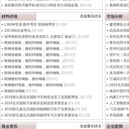
泉跃数控卧式辗环机成功出口韩国 助力高端金属..
[04-16]
氢燃料电池
材料价格
在这显示|
更多
市场分析
L360M管道 配件弯管 管线钢弯管
[11-09]
廖贵卿及企业
15CrMo合金弯头
[10-29]
武昌高信用刷卡
深圳电柜机箱密封条发泡加工 点胶加工 钣金门..
[12-08]
苏州信用卡
鞍钢涂镀板，镀铝锌钢板，镀锌钢板......
[05-07]
青岛信用卡
鞍钢涂镀板，镀铝锌钢板，镀锌钢板.....
[05-07]
苏州代还信用
鞍钢涂镀板，镀铝锌钢板，镀锌钢板....
[05-07]
强平台！武汉
鞍钢涂镀板，镀铝锌钢板，镀锌钢板...
[05-07]
里程碑！武汉
鞍钢涂镀板，镀铝锌钢板，镀锌钢板..
[05-07]
武汉民生三镇
鞍钢涂镀板，镀铝锌钢板，镀锌钢板.
[05-07]
龙马精神！武
鞍钢镀铝锌钢板，镀锌钢板
[05-07]
江城武汉市三
鞍钢镀锌卷板，镀锌钢板，镀铝锌钢板
[05-06]
2024北京
鞍钢彩涂钢板
[05-06]
推进中国汽车
2018第九届北京国际汽车制造业及工业装配博览..
[01-23]
内蒙1.5寸气
2018北京国际汽车模具及制造技术展览会
[01-23]
人工智能的
2018第九届北京国际智能网联汽车产业展览会
[01-23]
“工匠精神”
2018第五届北京国际智能停车与立体车库展览会
[01-23]
市场观察：楼
展会资讯
在这显示|
更多
企业新闻