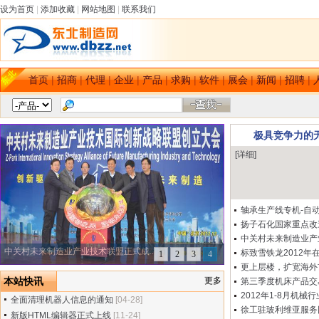
设为首页
|
添加收藏
|
网站地图
|
联系我们
首页
|
招商
|
代理
|
企业
|
产品
|
求购
|
软件
|
展会
|
新闻
|
招聘
|
极具竞争力的无
[详细]
轴承生产线专机-自
扬子石化国家重点改
中关村未来制造业产
标致雪铁龙2012年
更上层楼，扩宽海外
本站快讯
更多
第三季度机床产品交
2012年1-8月机械
全面清理机器人信息的通知
[04-28]
徐工驻玻利维亚服务
新版HTML编辑器正式上线
[11-24]