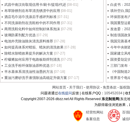
武昌中南汉街取现信用卡/刷卡/提现/代还
[08-01]
白皮书：20
布草除锈剂在布草清洗锈渍中的应用
[08-01]
填补空白,
酒店毛巾浴巾洗涤后手感评判标准
[07-31]
环保部发布六
不同洗涤助剂在洗鞋粉中的不同作用
[07-31]
我国重型运
商用洗鞋化料中如何控制好体系泡沫
[07-29]
发改委：20
玻璃防雾剂配方优选
[07-29]
制造强国政策
电池外壳除油除灰清洗原料推荐
[07-28]
我国完善基本
如何提高体系对蜡垢、蜡灰的清洗效果
[07-28]
今年中央财政
除蜡水除蜡效果提升的解决方案
[07-27]
国家建立风电
柠檬烯如何应用于电路板助焊剂清洗
[07-25]
国资委划定供
工业洗手粉环保除油原料优选
[07-18]
三部门发布《
半水基体系清洗油性油墨的方法
[07-18]
《中国制造2
重油污磨砂洗手液强除油高稳定升级方案
[07-17]
世界首个电
网站首页
-
关于我们
-
使用协议
-
免责条款
-
版权隐
问题请通过
在线提问
反馈 | 在线客户QQ：
105452034
| 
Copyright 2007-
2026 dbzz.net All Rights Reserved
东北制造网
(东北
为获得最佳浏览效果，建议
经营性网站
百强
备案信息
诚信