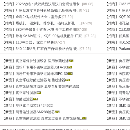
【招商】
2026总结：武汉武昌汉阳汉口套现信用卡...
[08-08]
【招商】
CM31
【招商】
厂家批发零售各种直径高/低风压钻头 钎...
[07-31]
【招商】
厂家直销
【招商】
金科JK钻机配件大全，型号多
[07-30]
【招商】
KQZ-
【招商】
爆破孔、锚索孔、排水孔、锚杆支护孔一...
[07-29]
【招商】
潜孔钻1
【招商】
380冲击器 8寸 矿石 水电 井下工程使用
[07-28]
【招商】
QZJ1
【招商】
带有KA MA证书，KQZ- 90钻机及配件 厂家...
[07-28]
【招商】
低风压
【招商】
110冲击器 厂家自产销售
[07-27]
【招商】
HD15
【招商】
340-115钻头 厂家自产自销 价格合适 硬...
[07-25]
【招商】
Parke
【新品】
真空泵保护过滤设备 医用除菌过滤
【新品】
负压吸
【新品】
面粉厂专用不锈钢过滤器JSFA-30
【新品】
不锈钢
【新品】
面粉厂专用不锈钢过滤器JSFC-30
【新品】
医院真
【新品】
真空系统除菌过滤器 细菌过滤器
【新品】
负压吸
【新品】
真空泵除菌过滤器 真空泵配套除菌过滤器
【新品】
负压吸
【新品】
真空泵过滤器
【新品】
阿普达
【新品】
除菌过滤器
【新品】
不锈钢
【新品】
英格索兰滤芯23424922
【新品】
SMC滤芯
【新品】
阿普达过滤器AM288滤芯
【新品】
负压真
【新品】
真空除菌过滤器 真空泵过滤器 真空泵除菌..
【新品】
SMC滤芯