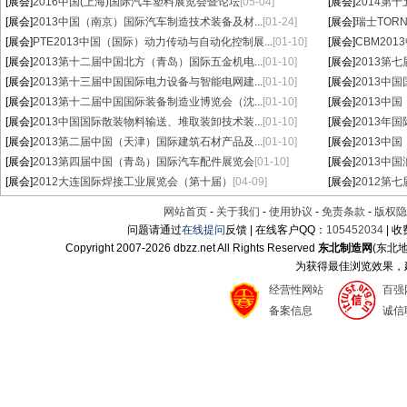
[展会]
2016中国(上海)国际汽车塑料展览会暨论坛
[05-04]
[展会]
2014第
[展会]
2013中国（南京）国际汽车制造技术装备及材...
[01-24]
[展会]
瑞士TORN
[展会]
PTE2013中国（国际）动力传动与自动化控制展...
[01-10]
[展会]
CBM20
[展会]
2013第十二届中国北方（青岛）国际五金机电...
[01-10]
[展会]
2013第
[展会]
2013第十三届中国国际电力设备与智能电网建...
[01-10]
[展会]
2013中
[展会]
2013第十二届中国国际装备制造业博览会（沈...
[01-10]
[展会]
2013中
[展会]
2013中国国际散装物料输送、堆取装卸技术装...
[01-10]
[展会]
2013年
[展会]
2013第二届中国（天津）国际建筑石材产品及...
[01-10]
[展会]
2013中
[展会]
2013第四届中国（青岛）国际汽车配件展览会
[01-10]
[展会]
2013中
[展会]
2012大连国际焊接工业展览会（第十届）
[04-09]
[展会]
2012第
网站首页
-
关于我们
-
使用协议
-
免责条款
-
版权隐
问题请通过
在线提问
反馈 | 在线客户QQ：
105452034
| 
Copyright 2007-
2026 dbzz.net All Rights Reserved
东北制造网
(东北
为获得最佳浏览效果，建议
经营性网站
百强
备案信息
诚信