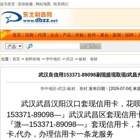
设为首页
|
添加收藏
|
网站地图
|
联系我们
首页
|
招商
|
代理
|
企业
|
产品
|
求购
|
软件
|
展会
|
新闻
|
招聘
|
位置：
首页
->
材料价格
->
华中地区
->
武汉
->
板材、卷材
武汉良信用153371-89098刷现提现取现/
华中地区
-
武汉
-
板材、卷材
发布日期：[2026-07-04] 来
武汉武昌汉阳汉口套现信用卡，花呗,
dbzz.net
153371-89098—』武汉武昌区套现信
『溦—
153371-89098
—』套现信用卡，
卡,代办，办理信用卡一条龙服务