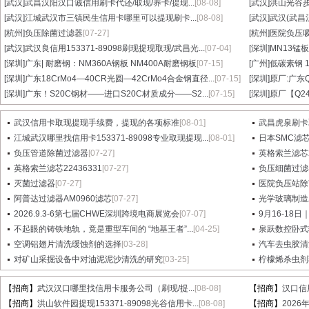
[武汉]
武昌汉阳汉口诚信用刷卡代还/取现/养卡/提现...
[08-08]
[武汉]
洪山光谷步
[武汉]
江城武汉市三镇民生信用卡哪里可以提现刷卡...
[08-08]
[武汉]
武汉(武昌
[杭州]
负压除菌过滤器
[07-27]
[杭州]
医院负压
[武汉]
武汉良信用153371-89098刷现提现取现/武昌光...
[07-04]
[深圳]
MN13锰板
[深圳]
广东| 耐磨钢：NM360A钢板 NM400A耐磨钢板
[07-15]
[广州]
低碳素钢 1
[深圳]
广东18CrMo4—40CR光圆—42CrMo4合金钢直径...
[07-15]
[深圳]
原厂:广东Q3
[深圳]
广东！S20C钢材——进口S20C材质成分——S2...
[07-15]
[深圳]
原厂【Q24
武汉信用卡取现提现手续费，提现的各项标准
[08-01]
武昌虎泉刷卡
江城武汉哪里找信用卡153371-89098专业取现提现...
[08-01]
日本SMC滤芯A
负压管道除菌过滤器
[07-27]
英格索兰滤芯2
英格索兰滤芯22436331
[07-27]
负压细菌过滤
灭菌过滤器
[07-27]
医院负压站除
阿普达过滤器AM0960滤芯
[07-27]
光学玻璃制造
2026.9.3-6第七届CHWE深圳跨境电商展览会
[07-07]
9月16-18日
不起眼的铸铁地轨，竟是重型车间的 “地基王者”...
[04-25]
泉跃数控卧式
空调铝翅片清洗缓蚀剂的选择
[03-28]
汽车去虫胶清
对矿山采掘设备中对油泥泥沙清洗的研究
[03-25]
柠檬烯杀虫剂
【招商】
武汉汉口哪里找信用卡服务公司（刷现/提...
[08-08]
【招商】
汉口信
【招商】
洪山软件园提现153371-89098光谷信用卡...
[08-08]
【招商】
202