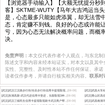
【浏览器手动输入】【大额无忧提分秒
客】SKTME-WUTY【马年大吉鸿运
是，心态最多只能如虎添翼，却无法雪
态，肯定赚不到钱。良好的心态或许能
亏，因为心态无法解决概率问题，而概
决。
免责声明：
本文仅代表作者个人观点，与东北制
陈述文字和内容未经本站证实，对本文以及其中
实性、完整性、及时性本站不作任何保证、承诺
读者仅作参考，并请自行核实相关内容。
联系时
[武汉]
武汉江汉路步行街/光谷步行街信用卡提现取现...
[08-08]
[武汉]
武昌火车站
[武汉]
东湖高新-武汉代还信用卡垫还，当面取现3种...
[08-08]
[武汉]
青山区高信
[武汉]
武汉三镇民生信用卡提现取现刷卡武汉商户帮...
[08-08]
[武汉]
武昌南湖马