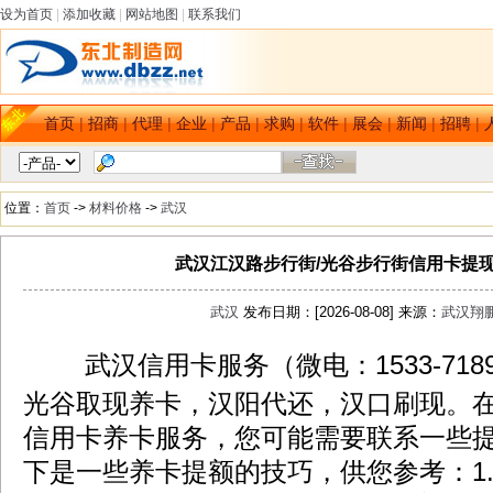
设为首页
|
添加收藏
|
网站地图
|
联系我们
首页
|
招商
|
代理
|
企业
|
产品
|
求购
|
软件
|
展会
|
新闻
|
招聘
|
位置：
首页
->
材料价格
->
武汉
武汉江汉路步行街/光谷步行街信用卡提
武汉
发布日期：[2026-08-08] 来源：
武汉翔
武汉信用卡服务（微电：1533-718
dbzz.net
et
光谷取现养卡，汉阳代还，汉口刷现。
信用卡养卡服务，您可能需要联系一些
下是一些养卡提额的技巧，供您参考：1