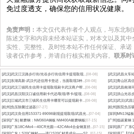
免过度透支，确保您的信用状况健康。
免责声明：
本文仅代表作者个人观点，与东北制
陈述文字和内容未经本站证实，对本文以及其中
实性、完整性、及时性本站不作任何保证、承诺
读者仅作参考，并请自行核实相关内容。
联系时
[武汉]
武汉江汉路步行街/光谷步行街信用卡提现取现...
[08-08]
[武汉]
武昌火车站
[武汉]
东湖高新-武汉代还信用卡垫还，当面取现3种...
[08-08]
[武汉]
青山区高信
[武汉]
武汉三镇民生信用卡提现取现刷卡武汉商户帮...
[08-08]
[武汉]
武昌南湖马
[武汉]
武昌汉阳汉口诚信用刷卡代还/取现/养卡/提现...
[08-08]
[武汉]
洪山光谷步
[武汉]
江城武汉市三镇民生信用卡哪里可以提现刷卡...
[08-08]
[武汉]
武汉(武昌
[杭州]
负压除菌过滤器
[07-27]
[杭州]
医院负压
[武汉]
武汉良信用153371-89098刷现提现取现/武昌光...
[07-04]
[深圳]
MN13锰板
[深圳]
广东| 耐磨钢：NM360A钢板 NM400A耐磨钢板
[07-15]
[广州]
低碳素钢 1
[深圳]
广东18CrMo4—40CR光圆—42CrMo4合金钢直径...
[07-15]
[深圳]
原厂:广东Q3
[深圳]
广东！S20C钢材——进口S20C材质成分——S2...
[07-15]
[深圳]
原厂【Q24