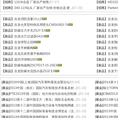
【招商】
110冲击器 厂家自产销售
[07-27]
【招商】
HD15
【招商】
340-115钻头 厂家自产自销 价格合适 硬...
[07-25]
【招商】
Parke
【新品】
吉龙消防流量计LLO
【新品】
吉龙法
【新品】
吉龙仓库型特殊应用喷头CMSA363-74
【新品】
吉龙快速
【新品】
防爆压力开关ZSJY EX
【新品】
吉龙防
【新品】
吉龙法兰过滤器G41H
【新品】
吉龙早
【新品】
吉龙球型止回阀
【新品】
吉龙预
【新品】
吉龙手柄蝶阀
【新品】
吉龙电
【新品】
吉龙压差旁通平衡阀800X
【新品】
吉龙消
【新品】
遥控浮球阀100X
【新品】
吉龙橡
【新品】
防爆电磁阀ZSCFD1T-15-25EX
【新品】
吉龙雨
【新品】
吉龙防爆水流指示器ZSJZ EX
【新品】
吉龙干式
[展会]
2016中国(上海)国际汽车塑料展览会暨论坛
[05-04]
[展会]
2014第
[展会]
2013中国（南京）国际汽车制造技术装备及材...
[01-24]
[展会]
瑞士TORN
[展会]
PTE2013中国（国际）动力传动与自动化控制展...
[01-10]
[展会]
CBM20
[展会]
2013第十二届中国北方（青岛）国际五金机电...
[01-10]
[展会]
2013第
[展会]
2013第十三届中国国际电力设备与智能电网建...
[01-10]
[展会]
2013中
[展会]
2013第十二届中国国际装备制造业博览会（沈...
[01-10]
[展会]
2013中
[展会]
2013中国国际散装物料输送、堆取装卸技术装...
[01-10]
[展会]
2013年