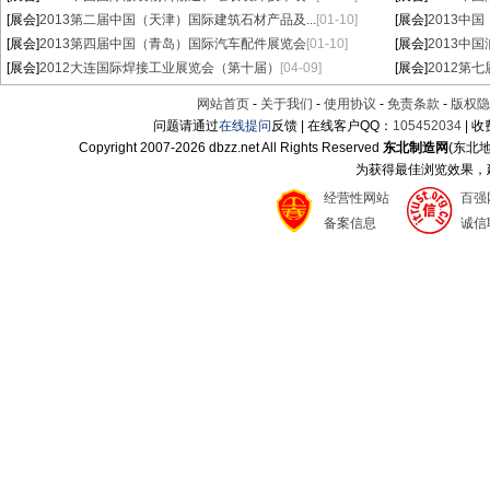
[展会]
2013第二届中国（天津）国际建筑石材产品及...
[01-10]
[展会]
2013中
[展会]
2013第四届中国（青岛）国际汽车配件展览会
[01-10]
[展会]
2013中
[展会]
2012大连国际焊接工业展览会（第十届）
[04-09]
[展会]
2012第
网站首页
-
关于我们
-
使用协议
-
免责条款
-
版权隐
问题请通过
在线提问
反馈 | 在线客户QQ：
105452034
| 
Copyright 2007-
2026 dbzz.net All Rights Reserved
东北制造网
(东北
为获得最佳浏览效果，建议
经营性网站
百强
备案信息
诚信