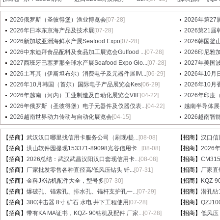
2026俄罗斯（圣彼得堡）渔业博览会
[07-28]
2026年第2
2026年日本东京海产品及技术展
[07-28]
2026第21届
2026新加坡亚洲海鲜水产展Seafood Expo
[07-28]
2026韩国釜
2026中东迪拜食品配料及食品加工展览会Gulfood ...
[07-28]
2026印尼雅加
2027西班牙巴塞罗那全球水产展Seafood Expo Glo...
[07-28]
2027年美国波士
2026土耳其（伊斯坦布尔）消费电子及元器件展IM...
[06-29]
2026年1
2026年10月韩国（首尔）国际电子产品展览会Kes
[06-29]
2026年10
2026年越南（河内）工业制造及自动化展览会VIIF
[04-22]
2026年印度
2026年俄罗斯（圣彼得堡）电子元器件及仪器仪表...
[04-22]
越南半导体展-
2026越南世界动力传动与自动化展览会
[04-15]
2026越南
【招商】
武汉汉口哪里找信用卡服务公司（刷现/提...
[08-08]
【招商】
汉口信
【招商】
洪山软件园提现153371-89098光谷信用卡...
[08-08]
【招商】
202
【招商】
2026总结：武汉武昌汉阳汉口套现信用卡...
[08-08]
【招商】
CM31
【招商】
厂家批发零售各种直径高/低风压钻头 钎...
[07-31]
【招商】
厂家直销
【招商】
金科JK钻机配件大全，型号多
[07-30]
【招商】
KQZ-
【招商】
爆破孔、锚索孔、排水孔、锚杆支护孔一...
[07-29]
【招商】
潜孔钻1
【招商】
380冲击器 8寸 矿石 水电 井下工程使用
[07-28]
【招商】
QZJ1
【招商】
带有KA MA证书，KQZ- 90钻机及配件 厂家...
[07-28]
【招商】
低风压