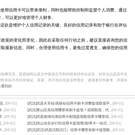
：合理使用信用卡可以带来便利，同时也能帮助控制和监督个人消费。通过
财，可以更好地管理个人财务。
：按时还款是维护个人信用记录的关键。良好的信用记录有助于银行在评估
行政策的变化而变化，因此在采取任何行动之前，建议直接咨询您的信
获取最新信息。同时，合理使用信用卡，避免过度透支，确保您的信用
制造网无关。其原创性以及文中陈述文字和内容未经本站证实，对本文以及其中全
时性本站不作任何保证、承诺，并不负任何及连带责任，请读者仅作参考，并请自
上看到的
..
[08-01]
[武汉]
武昌火车站/高铁站信用卡刷卡消费提现取现手...
[08-01]
..
[08-01]
[武汉]
青山区高信用哪里有刷卡提现？花呗取现，代...
[08-01]
..
[08-01]
[武汉]
武昌南湖马湖信用卡刷现提现取现养卡哪里找...
[08-01]
..
[08-01]
[武汉]
洪山光谷步行街信用卡提现/取现/养卡一站式...
[08-01]
..
[08-01]
[武汉]
武汉(武昌汉阳汉口）信用卡哪里有刷卡提现取...
[08-01]