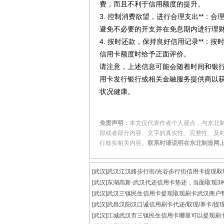
费，而且不利于信用额度的提升。
3. 控制消费欲望，进行合理支出**
避免不必要的开支并在免息期内进行理
4. 按时还款，保持良好信用记录**
信用卡额度时给予正面评价。
请注意，上述信息可能会随着时间和银
用卡发行银行或相关金融服务提供商以
状况健康。
免责声明：
本文仅代表作者个人观点，与东北
部或者部分内容、文字的真实性、完整性、及
行核实相关内容。
联系时请说明在东北制造网
[武汉]
武汉江汉路步行街/光谷步行街信用卡提现取现.
[武汉]
东湖高新-武汉代还信用卡垫还，当面取现3种.
[武汉]
武汉三镇民生信用卡提现取现刷卡武汉商户帮.
[武汉]
武昌汉阳汉口诚信用刷卡代还/取现/养卡/提现.
[武汉]
江城武汉市三镇民生信用卡哪里可以提现刷卡.