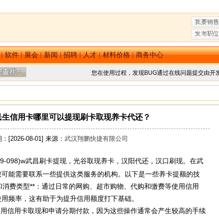
|
软件
|
展会
|
新闻
|
招聘
|
人才
|
材料价格
|
商务中心
您在使用过程，发现BUG通过在线问题提交由开
民生信用卡哪里可以提现刷卡取现养卡代还？
[2026-08-01] 来源：
武汉翔鹏快捷有限公司
189-098)w武昌刷卡提现，光谷取现养卡，汉阳代还，汉口刷现。在武
您可能需要联系一些提供这类服务的机构。以下是一些养卡提额的技
率和消费类型**：通过日常的网购、超市购物、代购和缴费等使用信用
使用频率，这有助于为提升信用额度打下基础。
避免使用信用卡取现和申请分期付款，因为这些操作通常会产生较高的手续