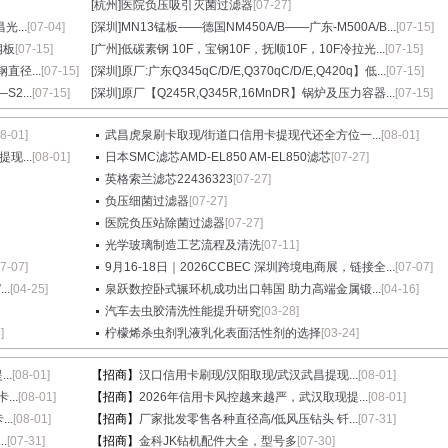
[杭州]
医院负压吸引灭菌过滤器
[07-27]
光...
[07-04]
[深圳]
MN13锰板——德国NM450A/B——广东-M500A/B...
[07-15]
钢板
[07-15]
[广州]
低碳素钢 10F，宝钢10F，抚顺10F，10F冷拉光...
[07-15]
直径...
[07-15]
[深圳]
原厂:广东Q345qC/D/E,Q370qC/D/E,Q420q】低...
[07-15]
2...
[07-15]
[深圳]
原厂【Q245R,Q345R,16MnDR】锅炉及压力容器...
[07-15]
08-01]
武昌虎泉刷卡取现/街道口信用卡提现代还全方位一...
[08-01]
现...
[08-01]
日本SMC滤芯AMD-EL850 AM-EL850滤芯
[07-27]
英格索兰滤芯22436323
[07-27]
负压细菌过滤器
[07-27]
医院负压站除菌过滤器
[07-27]
光学玻璃制造工艺流程及清洗
[07-11]
07-07]
9月16-18日｜2026CCBEC 深圳跨境电商展，链接全...
[07-07]
.
[04-25]
泉跃数控卧式辗环机成功出口韩国 助力高端金属锻...
[04-16]
汽车去虫胶清洗性能提升研究
[03-28]
]
柠檬烯杀虫剂乳液乳化表面活性剂的选择
[03-24]
..
[08-01]
【招商】
汉口信用卡刷现/汉阳取现/武汉武昌提现...
[08-01]
...
[08-01]
【招商】
2026年信用卡风控越来越严，武汉取现提...
[08-01]
..
[08-01]
【招商】
厂家批发零售各种直径高/低风压钻头 钎...
[07-31]
.
[07-31]
【招商】
金科JK钻机配件大全，型号多
[07-30]