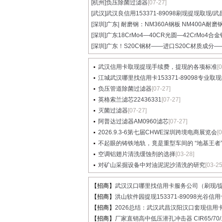
[杭州]
负压除菌过滤器
[07-27]
[武汉]
武汉良信用153371-89098刷现提现取现/武昌
[深圳]
广东| 耐磨钢：NM360A钢板 NM400A耐磨
[深圳]
广东18CrMo4—40CR光圆—42CrMo4合金钢
[深圳]
广东！S20C钢材——进口S20C材质成分——S
武汉信用卡取现提现手续费，提现的各项标准
[
江城武汉哪里找信用卡153371-89098专业取现提
负压管道除菌过滤器
[07-27]
英格索兰滤芯22436331
[07-27]
灭菌过滤器
[07-27]
阿普达过滤器AM0960滤芯
[07-27]
2026.9.3-6第七届CHWE深圳跨境电商展览会
[
不起眼的铸铁地轨，竟是重型车间的 “地基王者”..
空调铝翅片清洗缓蚀剂的选择
[03-28]
对矿山采掘设备中对油泥泥沙清洗的研究
[03-25
【招商】
武汉汉口哪里找信用卡服务公司（刷现/提.
【招商】
洪山软件园提现153371-89098光谷信用卡
【招商】
2026总结：武汉武昌汉阳汉口套现信用卡.
【招商】
厂家直销高中低压潜孔冲击器 CIR65/70/..