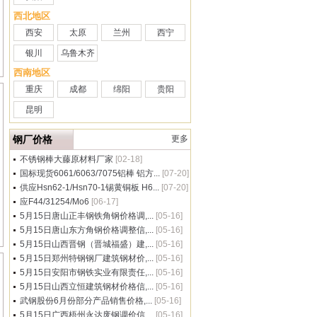
西北地区
西安
太原
兰州
西宁
银川
乌鲁木齐
西南地区
重庆
成都
绵阳
贵阳
昆明
钢厂价格
更多
不锈钢棒大藤原材料厂家
[02-18]
国标现货6061/6063/7075铝棒 铝方...
[07-20]
供应Hsn62-1/Hsn70-1锡黄铜板 H6...
[07-20]
应F44/31254/Mo6
[06-17]
5月15日唐山正丰钢铁角钢价格调,...
[05-16]
5月15日唐山东方角钢价格调整信,...
[05-16]
5月15日山西晋钢（晋城福盛）建,...
[05-16]
5月15日郑州特钢钢厂建筑钢材价,...
[05-16]
5月15日安阳市钢铁实业有限责任,...
[05-16]
5月15日山西立恒建筑钢材价格信,...
[05-16]
武钢股份6月份部分产品销售价格,...
[05-16]
5月15日广西梧州永达废钢调价信,...
[05-16]