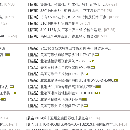
..
[07-30]
【招商】
爆破孔、锚索孔、排水孔、锚杆支护孔一...
[07-29]
【招商】
380冲击器 8寸 矿石 水电 井下工程使用
[07-28]
..
[07-28]
【招商】
带有KA MA证书，KQZ- 90钻机及配件 厂家...
[07-28]
07-27]
【招商】
110冲击器 厂家自产销售
[07-27]
【招商】
340-115钻头 厂家自产自销 价格合适 硬...
[07-25]
6AC
[07-24]
【招商】
高风压45A冲击器 厂家直销 价格合适
[07-23]
...
【新品】
YGZ90导轨式独立回转凿岩机 井下隧道用潜...
..
【新品】
美国可靠快速响应喷头141°FM证书
【新品】
北消法兰防爆预作用阀ZSFY-1.6
【新品】
美国泰科法兰湿式报警阀FM证书
【新品】
美国可靠干式报警阀FM证书
【新品】
北京北消法兰隔膜雨淋阀UL证书DN50-DN500..
防认..
【新品】
北消法兰消防专用闸阀消防认证证书
证书美..
【新品】
北消雨淋阀就地控制盘YLD-JDB-01
证
【新品】
北消沟槽蝶阀消防认证证书
【新品】
美国可靠湿式报警阀FM证书
05-04]
[展会]
2014第十五届立嘉国际机床展览会
[09-04]
..
[01-24]
[展会]
瑞士TORNOS机床将亮相AMTS2013上海国际汽车...
[01-10]