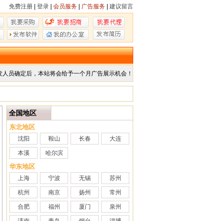
免费注册
|
登录
|
会员服务
|
广告服务
|
建议留言
发人员确定后，本站将会给予一个月广告展示机会！
全国地区
东北地区
沈阳
鞍山
长春
大连
本溪
哈尔滨
华东地区
上海
宁波
无锡
苏州
杭州
南京
扬州
常州
合肥
福州
厦门
泉州