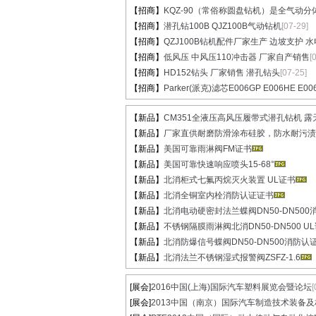
【招商】
KQZ-90（常俗称圆盘钻机）是全气动分体.
【招商】
潜孔钻100B QJZ100B气动钻机
[07-29]
【招商】
QZJ100B钻机配件厂家生产 边坡支护 水电.
【招商】
低风压 中风压110冲击器 厂家自产销售
[
【招商】
HD152钻头 厂家销售 潜孔钻头
[07-25]
【招商】
Parker(派克)滤芯E006GP E006HE E00
【新品】
CM351全液压高风压履带式潜孔钻机 露天液
【新品】
厂家直供耐磨防滑涂布硅胶，防水耐污渍高
【新品】
美国可靠雨淋阀FM证书
【新品】
美国可靠快速响应喷头15-68°
【新品】
北消柜式七氟丙烷灭火装置 UL证书
【新品】
北消全铜室内栓消防认证证书
【新品】
北消电动硬密封法兰蝶阀DN50-DN500消
【新品】
不锈钢隔膜雨淋阀北消DN50-DN500 UL
【新品】
北消防爆信号蝶阀DN50-DN500消防认
【新品】
北消法兰不锈钢湿式报警阀ZSFZ-1.6
[展会]
2016中国(上海)国际汽车塑料展览会暨论坛
[
[展会]
2013中国（南京）国际汽车制造技术装备及材.