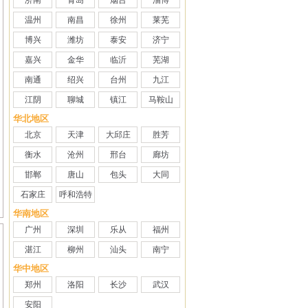
济南
青岛
烟台
淄博
温州
南昌
徐州
莱芜
博兴
潍坊
泰安
济宁
嘉兴
金华
临沂
芜湖
南通
绍兴
台州
九江
江阴
聊城
镇江
马鞍山
华北地区
北京
天津
大邱庄
胜芳
衡水
沧州
邢台
廊坊
邯郸
唐山
包头
大同
石家庄
呼和浩特
华南地区
广州
深圳
乐从
福州
湛江
柳州
汕头
南宁
华中地区
郑州
洛阳
长沙
武汉
安阳