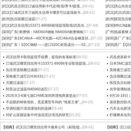
[武汉]
武昌汉阳汉口诚信用刷卡代还/取现/养卡/提现...
[08-01]
[武汉]
洪山光谷步
[武汉]
江城武汉市三镇民生信用卡哪里可以提现刷卡...
[08-01]
[武汉]
武汉(武昌
[杭州]
负压除菌过滤器
[07-27]
[杭州]
医院负压
[武汉]
武汉良信用153371-89098刷现提现取现/武昌光...
[07-04]
[深圳]
MN13锰板
[深圳]
广东| 耐磨钢：NM360A钢板 NM400A耐磨钢板
[07-15]
[广州]
低碳素钢 1
[深圳]
广东18CrMo4—40CR光圆—42CrMo4合金钢直径...
[07-15]
[深圳]
原厂:广东Q3
[深圳]
广东！S20C钢材——进口S20C材质成分——S2...
[07-15]
[深圳]
原厂【Q24
武汉信用卡取现提现手续费，提现的各项标准
[08-01]
武昌虎泉刷卡
江城武汉哪里找信用卡153371-89098专业取现提现...
[08-01]
日本SMC滤芯A
负压管道除菌过滤器
[07-27]
英格索兰滤芯2
英格索兰滤芯22436331
[07-27]
负压细菌过滤
灭菌过滤器
[07-27]
医院负压站除
阿普达过滤器AM0960滤芯
[07-27]
光学玻璃制造
2026.9.3-6第七届CHWE深圳跨境电商展览会
[07-07]
9月16-18日
不起眼的铸铁地轨，竟是重型车间的 “地基王者”...
[04-25]
泉跃数控卧式
空调铝翅片清洗缓蚀剂的选择
[03-28]
汽车去虫胶清
对矿山采掘设备中对油泥泥沙清洗的研究
[03-25]
柠檬烯杀虫剂
【招商】
武汉汉口哪里找信用卡服务公司（刷现/提...
[08-01]
【招商】
汉口信