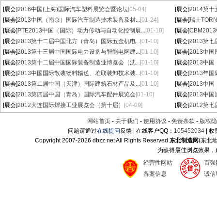
[展会]
2016中国(上海)国际汽车塑料展览会暨论坛
[05-04]
[展会]
2014第
[展会]
2013中国（南京）国际汽车制造技术装备及材...
[01-24]
[展会]
瑞士TORN
[展会]
PTE2013中国（国际）动力传动与自动化控制展...
[01-10]
[展会]
CBM20
[展会]
2013第十二届中国北方（青岛）国际五金机电...
[01-10]
[展会]
2013第
[展会]
2013第十三届中国国际电力设备与智能电网建...
[01-10]
[展会]
2013中
[展会]
2013第十二届中国国际装备制造业博览会（沈...
[01-10]
[展会]
2013中
[展会]
2013中国国际散装物料输送、堆取装卸技术装...
[01-10]
[展会]
2013年
[展会]
2013第二届中国（天津）国际建筑石材产品及...
[01-10]
[展会]
2013中
[展会]
2013第四届中国（青岛）国际汽车配件展览会
[01-10]
[展会]
2013中
[展会]
2012大连国际焊接工业展览会（第十届）
[04-09]
[展会]
2012第
网站首页
-
关于我们
-
使用协议
-
免责条款
-
版权隐
问题请通过
在线提问
反馈 | 在线客户QQ：
105452034
| 
Copyright 2007-
2026 dbzz.net All Rights Reserved
东北制造网
(东北
为获得最佳浏览效果，建议
经营性网站
百强
备案信息
诚信