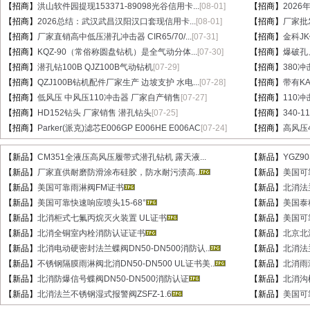
【招商】
洪山软件园提现153371-89098光谷信用卡...
[08-01]
【招商】
202
【招商】
2026总结：武汉武昌汉阳汉口套现信用卡...
[08-01]
【招商】
厂家批
【招商】
厂家直销高中低压潜孔冲击器 CIR65/70/...
[07-31]
【招商】
金科J
【招商】
KQZ-90（常俗称圆盘钻机）是全气动分体...
[07-30]
【招商】
爆破孔
【招商】
潜孔钻100B QJZ100B气动钻机
[07-29]
【招商】
380冲
【招商】
QZJ100B钻机配件厂家生产 边坡支护 水电...
[07-28]
【招商】
带有KA
【招商】
低风压 中风压110冲击器 厂家自产销售
[07-27]
【招商】
110
【招商】
HD152钻头 厂家销售 潜孔钻头
[07-25]
【招商】
340-
【招商】
Parker(派克)滤芯E006GP E006HE E006AC
[07-24]
【招商】
高风压
【新品】
CM351全液压高风压履带式潜孔钻机 露天液...
【新品】
YGZ9
【新品】
厂家直供耐磨防滑涂布硅胶，防水耐污渍高..
【新品】
美国可
【新品】
美国可靠雨淋阀FM证书
【新品】
北消法兰
【新品】
美国可靠快速响应喷头15-68°
【新品】
美国泰
【新品】
北消柜式七氟丙烷灭火装置 UL证书
【新品】
美国可
【新品】
北消全铜室内栓消防认证证书
【新品】
北京北消
【新品】
北消电动硬密封法兰蝶阀DN50-DN500消防认..
【新品】
北消法
【新品】
不锈钢隔膜雨淋阀北消DN50-DN500 UL证书美..
【新品】
北消雨淋
【新品】
北消防爆信号蝶阀DN50-DN500消防认证
【新品】
北消沟
【新品】
北消法兰不锈钢湿式报警阀ZSFZ-1.6
【新品】
美国可