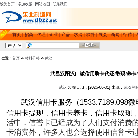
设为首页
|
添加收藏
|
网站地图
|
联系我们
首页
|
招商
|
代理
|
企业
|
产品
|
求购
|
软件
|
展会
|
新闻
|
招聘
|
位置：
首页
->
材料价格
->
武汉
武昌汉阳汉口诚信用刷卡代还/取现/养卡
武汉
发布日期：[2026-08-01] 来源：
武汉翔
武汉信用卡服务（1533.7189.0
dbzz.net
信用卡提现，信用卡养卡，信用卡取现
活中，信誉卡已经成为了人们支付消费
卡消费外，许多人也会选择使用信誉卡