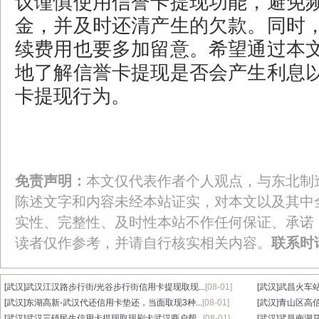
议谨慎使用信誉卡提现功能，避免
金，并及时还清产生的欠款。同时
续费用也要多加留意。希望通过本
地了解信誉卡提现是否会产生利息
卡提现行为。
免责声明：
本文仅代表作者个人观点，与东北制
陈述文字和内容未经本站证实，对本文以及其中
实性、完整性、及时性本站不作任何保证、承诺
读者仅作参考，并请自行核实相关内容。
联系时
[武汉]
武汉江汉路步行街/光谷步行街信用卡提现取现...
[08-01]
[武汉]
武昌火车站
[武汉]
东湖高新-武汉代还信用卡垫还，当面取现3种...
[08-01]
[武汉]
青山区高信
[武汉]
武汉三镇民生信用卡提现取现刷卡武汉商户帮...
[08-01]
[武汉]
武昌南湖马