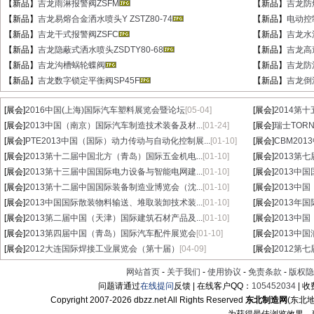
【新品】
吉龙雨淋报警阀ZSFM
【新品】
吉龙防爆
【新品】
吉龙易熔合金洒水喷头Y ZSTZ80-74
【新品】
电动控
【新品】
吉龙干式报警阀ZSFC
【新品】
吉龙水
【新品】
吉龙隐蔽式洒水喷头ZSDTY80-68
【新品】
吉龙高
【新品】
吉龙沟槽蜗轮蝶阀
【新品】
吉龙防
【新品】
吉龙数字锁定平衡阀SP45F
【新品】
吉龙倒
[展会]
2016中国(上海)国际汽车塑料展览会暨论坛
[05-04]
[展会]
2014第
[展会]
2013中国（南京）国际汽车制造技术装备及材...
[01-24]
[展会]
瑞士TORN
[展会]
PTE2013中国（国际）动力传动与自动化控制展...
[01-10]
[展会]
CBM20
[展会]
2013第十二届中国北方（青岛）国际五金机电...
[01-10]
[展会]
2013第
[展会]
2013第十三届中国国际电力设备与智能电网建...
[01-10]
[展会]
2013中
[展会]
2013第十二届中国国际装备制造业博览会（沈...
[01-10]
[展会]
2013中
[展会]
2013中国国际散装物料输送、堆取装卸技术装...
[01-10]
[展会]
2013年
[展会]
2013第二届中国（天津）国际建筑石材产品及...
[01-10]
[展会]
2013中
[展会]
2013第四届中国（青岛）国际汽车配件展览会
[01-10]
[展会]
2013中
[展会]
2012大连国际焊接工业展览会（第十届）
[04-09]
[展会]
2012第
网站首页
-
关于我们
-
使用协议
-
免责条款
-
版权隐
问题请通过
在线提问
反馈 | 在线客户QQ：
105452034
| 
Copyright 2007-
2026 dbzz.net All Rights Reserved
东北制造网
(东北