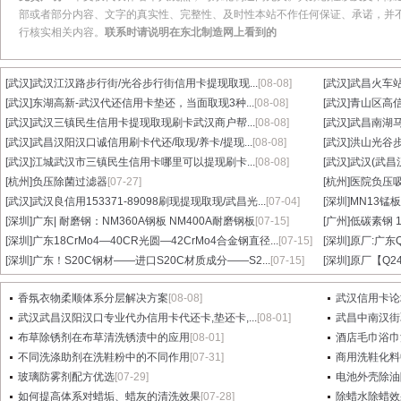
部或者部分内容、文字的真实性、完整性、及时性本站不作任何保证、承诺，并
行核实相关内容。
联系时请说明在东北制造网上看到的
[武汉]
武汉江汉路步行街/光谷步行街信用卡提现取现...
[08-08]
[武汉]
武昌火车站
[武汉]
东湖高新-武汉代还信用卡垫还，当面取现3种...
[08-08]
[武汉]
青山区高信
[武汉]
武汉三镇民生信用卡提现取现刷卡武汉商户帮...
[08-08]
[武汉]
武昌南湖马
[武汉]
武昌汉阳汉口诚信用刷卡代还/取现/养卡/提现...
[08-08]
[武汉]
洪山光谷步
[武汉]
江城武汉市三镇民生信用卡哪里可以提现刷卡...
[08-08]
[武汉]
武汉(武昌
[杭州]
负压除菌过滤器
[07-27]
[杭州]
医院负压
[武汉]
武汉良信用153371-89098刷现提现取现/武昌光...
[07-04]
[深圳]
MN13锰板
[深圳]
广东| 耐磨钢：NM360A钢板 NM400A耐磨钢板
[07-15]
[广州]
低碳素钢 1
[深圳]
广东18CrMo4—40CR光圆—42CrMo4合金钢直径...
[07-15]
[深圳]
原厂:广东Q3
[深圳]
广东！S20C钢材——进口S20C材质成分——S2...
[07-15]
[深圳]
原厂【Q24
香氛衣物柔顺体系分层解决方案
[08-08]
武汉信用卡论
武汉武昌汉阳汉口专业代办信用卡代还卡,垫还卡,...
[08-01]
武昌中南汉街
布草除锈剂在布草清洗锈渍中的应用
[08-01]
酒店毛巾浴巾
不同洗涤助剂在洗鞋粉中的不同作用
[07-31]
商用洗鞋化料
玻璃防雾剂配方优选
[07-29]
电池外壳除油
如何提高体系对蜡垢、蜡灰的清洗效果
[07-28]
除蜡水除蜡效