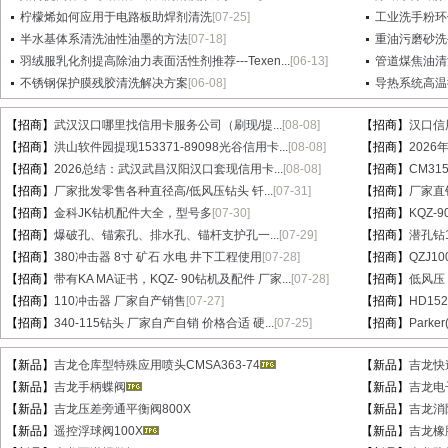
柠檬烯如何应用于电路板助焊剂清洗
[07-25]
工业洗手粉环
半水基体系清洗油性油墨的方法
[07-18]
重油污磨砂洗
羽绒服乳化剂提高除油力表面活性剂推荐---Texen...
[06-13]
管道煤焦油清
不锈钢保护膜残胶清洗解决方案
[06-08]
导热系统高温
【招商】
武汉汉口哪里找信用卡服务公司（刷现/提...
[08-08]
【招商】
汉口信
【招商】
洪山软件园提现153371-89098光谷信用卡...
[08-08]
【招商】
202
【招商】
2026总结：武汉武昌汉阳汉口套现信用卡...
[08-08]
【招商】
CM31
【招商】
厂家批发零售各种直径高/低风压钻头 钎...
[07-31]
【招商】
厂家直销
【招商】
金科JK钻机配件大全，型号多
[07-30]
【招商】
KQZ-
【招商】
爆破孔、锚索孔、排水孔、锚杆支护孔一...
[07-29]
【招商】
潜孔钻1
【招商】
380冲击器 8寸 矿石 水电 井下工程使用
[07-28]
【招商】
QZJ1
【招商】
带有KA MA证书，KQZ- 90钻机及配件 厂家...
[07-28]
【招商】
低风压
【招商】
110冲击器 厂家自产销售
[07-27]
【招商】
HD15
【招商】
340-115钻头 厂家自产自销 价格合适 硬...
[07-25]
【招商】
Parke
【新品】
吉龙仓库型特殊应用喷头CMSA363-74
【新品】
吉龙快速
【新品】
吉龙手柄蝶阀
【新品】
吉龙电
【新品】
吉龙压差旁通平衡阀800X
【新品】
吉龙消
【新品】
遥控浮球阀100X
【新品】
吉龙橡