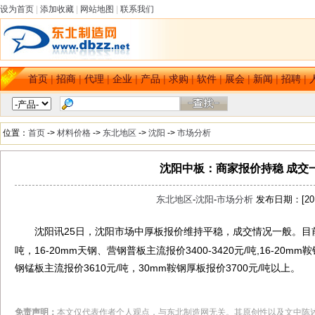
设为首页
|
添加收藏
|
网站地图
|
联系我们
首页
|
招商
|
代理
|
企业
|
产品
|
求购
|
软件
|
展会
|
新闻
|
招聘
|
位置：
首页
->
材料价格
->
东北地区
->
沈阳
->
市场分析
沈阳中板：商家报价持稳 成交一,
东北地区
-
沈阳
-
市场分析
发布日期：[2014
沈阳讯25日，沈阳市场中厚板报价维持平稳，成交情况一般。目前市
dbzz.net
吨，16-20mm天钢、营钢普板主流报价3400-3420元/吨,16-20mm
钢锰板主流报价3610元/吨，30mm鞍钢厚板报价3700元/吨以上。
免责声明：
本文仅代表作者个人观点，与东北制造网无关。其原创性以及文中陈