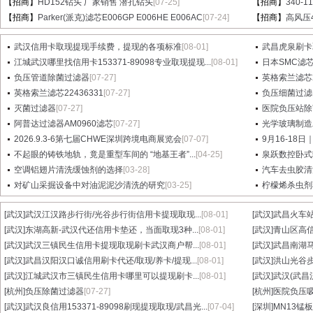
【招商】
HD152钻头 厂家销售 潜孔钻头
[07-25]
【招商】
340-
【招商】
Parker(派克)滤芯E006GP E006HE E006AC
[07-24]
【招商】
高风压
武汉信用卡取现提现手续费，提现的各项标准
[08-01]
武昌虎泉刷卡
江城武汉哪里找信用卡153371-89098专业取现提现...
[08-01]
日本SMC滤芯A
负压管道除菌过滤器
[07-27]
英格索兰滤芯2
英格索兰滤芯22436331
[07-27]
负压细菌过滤
灭菌过滤器
[07-27]
医院负压站除
阿普达过滤器AM0960滤芯
[07-27]
光学玻璃制造
2026.9.3-6第七届CHWE深圳跨境电商展览会
[07-07]
9月16-18日
不起眼的铸铁地轨，竟是重型车间的 “地基王者”...
[04-25]
泉跃数控卧式
空调铝翅片清洗缓蚀剂的选择
[03-28]
汽车去虫胶清
对矿山采掘设备中对油泥泥沙清洗的研究
[03-25]
柠檬烯杀虫剂
[武汉]
武汉江汉路步行街/光谷步行街信用卡提现取现...
[08-01]
[武汉]
武昌火车站
[武汉]
东湖高新-武汉代还信用卡垫还，当面取现3种...
[08-01]
[武汉]
青山区高信
[武汉]
武汉三镇民生信用卡提现取现刷卡武汉商户帮...
[08-01]
[武汉]
武昌南湖马
[武汉]
武昌汉阳汉口诚信用刷卡代还/取现/养卡/提现...
[08-01]
[武汉]
洪山光谷步
[武汉]
江城武汉市三镇民生信用卡哪里可以提现刷卡...
[08-01]
[武汉]
武汉(武昌
[杭州]
负压除菌过滤器
[07-27]
[杭州]
医院负压
[武汉]
武汉良信用153371-89098刷现提现取现/武昌光...
[07-04]
[深圳]
MN13锰板