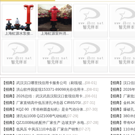
上海虹源水泵接...
上海虹源室外消...
【招商】
武汉汉口哪里找信用卡服务公司（刷现/提...
[08-01]
【招商】
汉口信
【招商】
洪山软件园提现153371-89098光谷信用卡...
[08-01]
【招商】
202
【招商】
2026总结：武汉武昌汉阳汉口套现信用卡...
[08-01]
【招商】
厂家批
【招商】
厂家直销高中低压潜孔冲击器 CIR65/70/...
[07-31]
【招商】
金科J
【招商】
KQZ-90（常俗称圆盘钻机）是全气动分体...
[07-30]
【招商】
爆破孔
【招商】
潜孔钻100B QJZ100B气动钻机
[07-29]
【招商】
380冲
【招商】
QZJ100B钻机配件厂家生产 边坡支护 水电...
[07-28]
【招商】
带有KA
【招商】
低风压 中风压110冲击器 厂家自产销售
[07-27]
【招商】
110