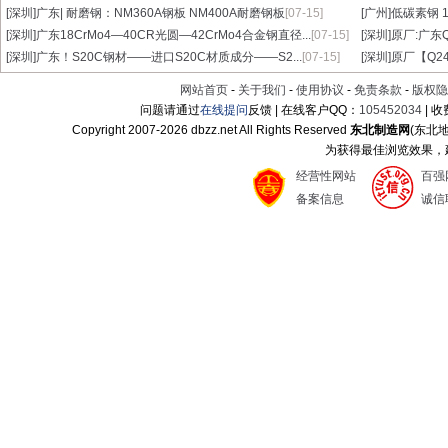
[深圳]
广东| 耐磨钢：NM360A钢板 NM400A耐磨钢板
[07-15]
[广州]
低碳素钢 1
[深圳]
广东18CrMo4—40CR光圆—42CrMo4合金钢直径...
[07-15]
[深圳]
原厂:广东Q3
[深圳]
广东！S20C钢材——进口S20C材质成分——S2...
[07-15]
[深圳]
原厂【Q24
网站首页
-
关于我们
-
使用协议
-
免责条款
-
版权隐
问题请通过
在线提问
反馈 | 在线客户QQ：
105452034
| 
Copyright 2007-
2026 dbzz.net All Rights Reserved
东北制造网
(东北
为获得最佳浏览效果，建议
经营性网站
百强
备案信息
诚信