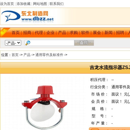
设为首页
|
添加收藏
|
网站地图
|
联系我们
首页
|
招商
|
代理
|
企业
|
产品
|
求购
|
软件
|
展会
|
新闻
|
招聘
|
位置：
首页
->
产品
->
通用零件及标准件
->
吉龙水流指示器ZSJ
积压代理：
--
行业分类：
通用零件及
市 场 价：
面议！ 元(
会 员 价：
面议！ 元(
规
--
格：
-
型
--
号：
-
年 产 量：
-