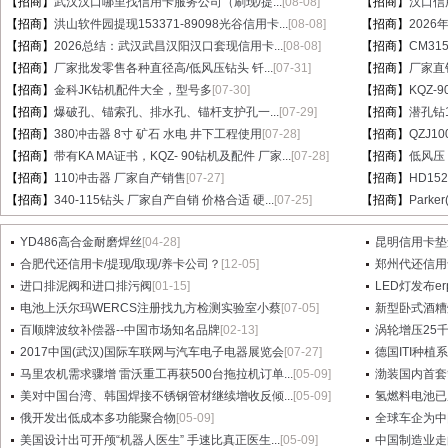
【招商】
武汉汉口哪里找信用卡服务公司（刷现/提...
[08-08]
【招商】
汉口信
【招商】
洪山软件园提现153371-89098光谷信用卡...
[08-08]
【招商】
202
【招商】
2026总结：武汉武昌汉阳汉口套现信用卡...
[08-08]
【招商】
CM31
【招商】
厂家批发零售各种直径高/低风压钻头 钎...
[07-31]
【招商】
厂家直销
【招商】
金科JK钻机配件大全，型号多
[07-30]
【招商】
KQZ-
【招商】
爆破孔、锚索孔、排水孔、锚杆支护孔一...
[07-29]
【招商】
潜孔钻1
【招商】
380冲击器 8寸 矿石 水电 井下工程使用
[07-28]
【招商】
QZJ1
【招商】
带有KA MA证书，KQZ- 90钻机及配件 厂家...
[07-28]
【招商】
低风压
【招商】
110冲击器 厂家自产销售
[07-27]
【招商】
HD15
【招商】
340-115钻头 厂家自产自销 价格合适 硬...
[07-25]
【招商】
Parke
YD486高合金耐磨焊丝
[04-28]
昆明信用卡垫
合肥代还信用卡/提现/取现/养卡公司？
[12-05]
郑州代还信用
进口排泥阀和进口排污阀
[01-15]
LED灯发布e
电池上沃尔玛WERCS注册找九方检测实验室小蔡
[07-05]
新型卧式酒糟
百顺牌波纹补偿器--中国市场知名品牌
[02-13]
涡轮增压25
2017中国(武汉)国际车联网与汽车电子电器展览会
[07-27]
德国ITI种植
马里农机需求骤增 雷沃重工再获500台拖拉机订单...
[05-09]
渤装国内首套
美对中国台湾、韩国焊接不锈钢管材继续增收反倾...
[05-09]
氢燃料电池已
俄开发出低成本多功能聚合物
[05-09]
全球车企为中
美国设计出可开颅“机器人医生” 手速比真正医生...
[05-09]
中国制造业走