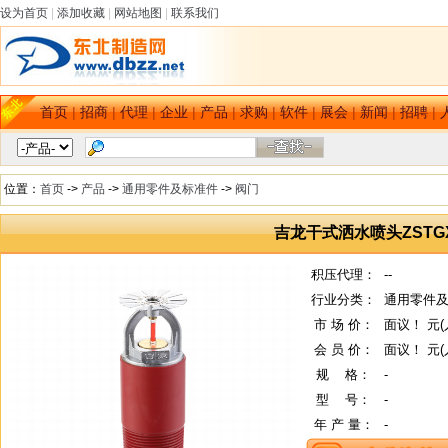
设为首页
|
添加收藏
|
网站地图
|
联系我们
首页
|
招商
|
代理
|
企业
|
产品
|
求购
|
软件
|
展会
|
新闻
|
招聘
|
位置：
首页
->
产品
->
通用零件及标准件
->
阀门
吉龙干式洒水喷头ZSTGX8
积压代理：
--
行业分类：
通用零件及
市 场 价：
面议！ 元(
会 员 价：
面议！ 元(
规
--
格：
-
型
--
号：
-
年 产 量：
-