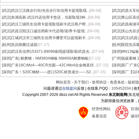
[武汉]
武汉江汉路步行街/光谷步行街信用卡提现取现...
[08-08]
[武汉]
武昌火车站
[武汉]
东湖高新-武汉代还信用卡垫还，当面取现3种...
[08-08]
[武汉]
青山区高信
[武汉]
武汉三镇民生信用卡提现取现刷卡武汉商户帮...
[08-08]
[武汉]
武昌南湖马
[武汉]
武昌汉阳汉口诚信用刷卡代还/取现/养卡/提现...
[08-08]
[武汉]
洪山光谷步
[武汉]
江城武汉市三镇民生信用卡哪里可以提现刷卡...
[08-08]
[武汉]
武汉(武昌
[杭州]
负压除菌过滤器
[07-27]
[杭州]
医院负压
[武汉]
武汉良信用153371-89098刷现提现取现/武昌光...
[07-04]
[深圳]
MN13锰板
[深圳]
广东| 耐磨钢：NM360A钢板 NM400A耐磨钢板
[07-15]
[广州]
低碳素钢 1
[深圳]
广东18CrMo4—40CR光圆—42CrMo4合金钢直径...
[07-15]
[深圳]
原厂:广东Q3
[深圳]
广东！S20C钢材——进口S20C材质成分——S2...
[07-15]
[深圳]
原厂【Q24
网站首页
-
关于我们
-
使用协议
-
免责条款
-
版权隐
问题请通过
在线提问
反馈 | 在线客户QQ：
105452034
| 
Copyright 2007-
2026 dbzz.net All Rights Reserved
东北制造网
(东北
为获得最佳浏览效果，建议
经营性网站
百强
备案信息
诚信