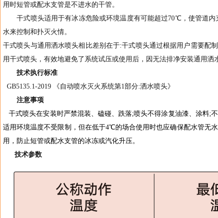
用时短管或配水支管是
不
进水的干管。
干式喷头适用于有冰冻危险或环境温度有可能超过70℃，使管道内
水来控制和扑灭火情。
干式喷头与通用洒水喷头相比差别在于:干式喷头通过根据用户需要配
用干式喷头，有效地避免了系统试压或使用后，因无法排净安装通用洒
技术执行标准
GB5135.1-2019 《自动喷水灭火系统第1部分:洒水喷头》
注意事项
干式喷头在安装时严禁混装、磕碰、跌落;喷头不得涂复油漆、涂料;
适用环境温度不受限制，但在低于4℃的场合使用时也应确保配水管无
用，防止短管或配水支管的冰冻或汽化升压。
技术参数