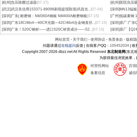
[杭州]
负压除菌过滤器
[07-27]
[杭州]
医院负压
[武汉]
武汉良信用153371-89098刷现提现取现/武昌光...
[07-04]
[深圳]
MN13锰板
[深圳]
广东| 耐磨钢：NM360A钢板 NM400A耐磨钢板
[07-15]
[广州]
低碳素钢 1
[深圳]
广东18CrMo4—40CR光圆—42CrMo4合金钢直径...
[07-15]
[深圳]
原厂:广东Q3
[深圳]
广东！S20C钢材——进口S20C材质成分——S2...
[07-15]
[深圳]
原厂【Q24
网站首页
-
关于我们
-
使用协议
-
免责条款
-
版权隐
问题请通过
在线提问
反馈 | 在线客户QQ：
105452034
| 
Copyright 2007-
2026 dbzz.net All Rights Reserved
东北制造网
(东北
为获得最佳浏览效果，建议
经营性网站
百强
备案信息
诚信