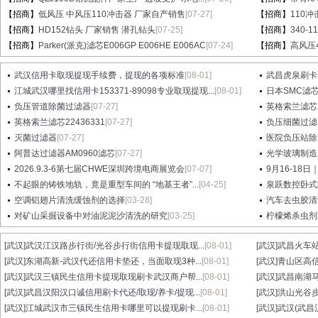
【招商】
低风压 中风压110冲击器 厂家自产销售
[07-27]
【招商】
110
【招商】
HD152钻头 厂家销售 潜孔钻头
[07-25]
【招商】
340-
【招商】
Parker(派克)滤芯E006GP E006HE E006AC
[07-24]
【招商】
高风压
武汉信用卡取现提现手续费，提现的各项标准
[08-01]
武昌虎泉刷卡
江城武汉哪里找信用卡153371-89098专业取现提现...
[08-01]
日本SMC滤芯A
负压管道除菌过滤器
[07-27]
英格索兰滤芯2
英格索兰滤芯22436331
[07-27]
负压细菌过滤
灭菌过滤器
[07-27]
医院负压站除
阿普达过滤器AM0960滤芯
[07-27]
光学玻璃制造
2026.9.3-6第七届CHWE深圳跨境电商展览会
[07-07]
9月16-18日
不起眼的铸铁地轨，竟是重型车间的 “地基王者”...
[04-25]
泉跃数控卧式
空调铝翅片清洗缓蚀剂的选择
[03-28]
汽车去虫胶清
对矿山采掘设备中对油泥泥沙清洗的研究
[03-25]
柠檬烯杀虫剂
[武汉]
武汉江汉路步行街/光谷步行街信用卡提现取现...
[08-01]
[武汉]
武昌火车站
[武汉]
东湖高新-武汉代还信用卡垫还，当面取现3种...
[08-01]
[武汉]
青山区高信
[武汉]
武汉三镇民生信用卡提现取现刷卡武汉商户帮...
[08-01]
[武汉]
武昌南湖马
[武汉]
武昌汉阳汉口诚信用刷卡代还/取现/养卡/提现...
[08-01]
[武汉]
洪山光谷步
[武汉]
江城武汉市三镇民生信用卡哪里可以提现刷卡...
[08-01]
[武汉]
武汉(武昌