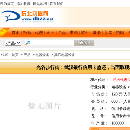
设为首页
|
添加收藏
|
网站地图
|
联系我们
首页
|
招商
|
代理
|
企业
|
产品
|
求购
|
软件
|
展会
|
新闻
|
招聘
|
位置：
首页
->
产品
->
电器设备
->
其它电器设备
光谷步行街：武汉银行信用卡垫还，当面取现
积压代理：
-
寻求代理
行业分类：
电器设备-
市 场 价：
120 元(人
会 员 价：
080 元(人
规
--
格：
信用卡取现15
型
--
号：
信用卡养卡15
年 产 量：
100000