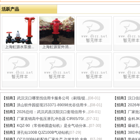
活跃产品
上海虹源水泵接...
上海虹源室外消...
【招商】
武汉汉口哪里找信用卡服务公司（刷现/提...
[08-01]
【招商】
汉口信
【招商】
洪山软件园提现153371-89098光谷信用卡...
[08-01]
【招商】
202
【招商】
2026总结：武汉武昌汉阳汉口套现信用卡...
[08-01]
【招商】
厂家批
【招商】
厂家直销高中低压潜孔冲击器 CIR65/70/...
[07-31]
【招商】
金科J
【招商】
KQZ-90（常俗称圆盘钻机）是全气动分体...
[07-30]
【招商】
爆破孔
【招商】
潜孔钻100B QJZ100B气动钻机
[07-29]
【招商】
380冲
【招商】
QZJ100B钻机配件厂家生产 边坡支护 水电...
[07-28]
【招商】
带有KA