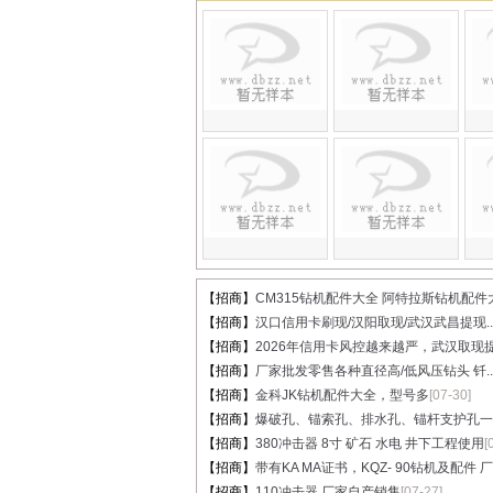
【招商】
CM315钻机配件大全 阿特拉斯钻机配件大.
【招商】
汉口信用卡刷现/汉阳取现/武汉武昌提现..
【招商】
2026年信用卡风控越来越严，武汉取现提.
【招商】
厂家批发零售各种直径高/低风压钻头 钎..
【招商】
金科JK钻机配件大全，型号多
[07-30]
【招商】
爆破孔、锚索孔、排水孔、锚杆支护孔一..
【招商】
380冲击器 8寸 矿石 水电 井下工程使用
[
【招商】
带有KA MA证书，KQZ- 90钻机及配件 厂家
【招商】
110冲击器 厂家自产销售
[07-27]