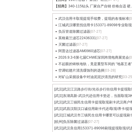
【招商】
340-115钻头 厂家自产自销 价格合适 硬..
武汉信用卡取现提现手续费，提现的各项标准
[
江城武汉哪里找信用卡153371-89098专业取现提
负压管道除菌过滤器
[07-27]
英格索兰滤芯22436331
[07-27]
灭菌过滤器
[07-27]
阿普达过滤器AM0960滤芯
[07-27]
2026.9.3-6第七届CHWE深圳跨境电商展览会
[
不起眼的铸铁地轨，竟是重型车间的 “地基王者”..
空调铝翅片清洗缓蚀剂的选择
[03-28]
对矿山采掘设备中对油泥泥沙清洗的研究
[03-25
[武汉]
武汉江汉路步行街/光谷步行街信用卡提现取现.
[武汉]
东湖高新-武汉代还信用卡垫还，当面取现3种.
[武汉]
武汉三镇民生信用卡提现取现刷卡武汉商户帮.
[武汉]
武昌汉阳汉口诚信用刷卡代还/取现/养卡/提现.
[武汉]
江城武汉市三镇民生信用卡哪里可以提现刷卡.
[杭州]
负压除菌过滤器
[07-27]
[武汉]
武汉良信用153371-89098刷现提现取现/武昌