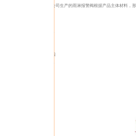
公司生产的雨淋报警阀根据产品主体材料，
a
b.
四
a.
c.