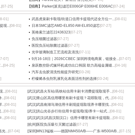
.
[07-25]
【招商】
Parker(派克)滤芯E006GP E006HE E006AC
[07-24]
08-01]
武昌虎泉刷卡取现/街道口信用卡提现代还全方位一...
[08-01]
现...
[08-01]
日本SMC滤芯AMD-EL850 AM-EL850滤芯
[07-27]
英格索兰滤芯22436323
[07-27]
负压细菌过滤器
[07-27]
医院负压站除菌过滤器
[07-27]
光学玻璃制造工艺流程及清洗
[07-11]
07-07]
9月16-18日｜2026CCBEC 深圳跨境电商展，链接全...
[07-07]
.
[04-25]
泉跃数控卧式辗环机成功出口韩国 助力高端金属锻...
[04-16]
汽车去虫胶清洗性能提升研究
[03-28]
]
柠檬烯杀虫剂乳液乳化表面活性剂的选择
[03-24]
..
[08-01]
[武汉]
武昌火车站/高铁站信用卡刷卡消费提现取现手...
[08-01]
..
[08-01]
[武汉]
青山区高信用哪里有刷卡提现？花呗取现，代...
[08-01]
..
[08-01]
[武汉]
武昌南湖马湖信用卡刷现提现取现养卡哪里找...
[08-01]
..
[08-01]
[武汉]
洪山光谷步行街信用卡提现/取现/养卡一站式...
[08-01]
..
[08-01]
[武汉]
武汉(武昌汉阳汉口）信用卡哪里有刷卡提现取...
[08-01]
[杭州]
医院负压吸引灭菌过滤器
[07-27]
光...
[07-04]
[深圳]
MN13锰板——德国NM450A/B——广东-M500A/B...
[07-15]