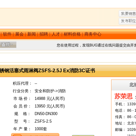
|
软件
|
展会
|
新闻
|
招聘
|
人才
|
材料价格
|
商务中心
您在使用过程，发现BUG通过在线问题提交由开
钢活塞式雨淋阀ZSFS-2.5J Ex消防3C证书
积压代理：
--
北
行业分类：
安全和防护->消防
苏荣思
市 场 价：
14988 元(人民币)
手机：
1339
会 员 价：
13950 元(人民币)
电话：
86 -
规
--
格：
DN50-DN300
传真：
86 -
型
--
号：
ZSFS-2.5
地址：
北京
年 产 量：
1000套
邮编：
1026