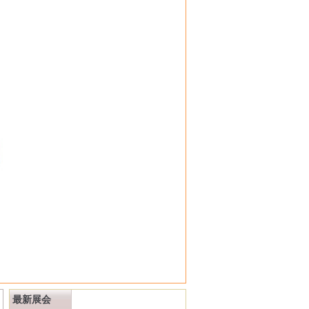
多
最新展会