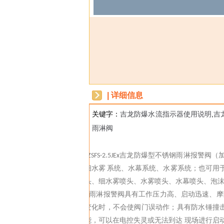
| 详细信息
关键字：
吉龙防爆水流指示器使用说明
,
吉
雨淋阀
dbzz
吉龙防爆
型
不锈钢
雨淋报警阀（
ZSFS
-2.5JEx
细水雾
系统、水幕系统、水雾系统；也可用
头、细水雾喷头、水雾喷头、水幕喷头、泡
雨淋报警阀具有工作压力高、启动迅速、摩
变化时，不会使阀门误动作；具有防水锤撞
能，可以在电控失灵或无法到达 现场进行启