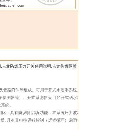
企业网站
beixiao-sh.com
明
,
吉龙防爆压力开关使用说明
,
吉龙防爆隔膜
及管路附件等组成。可用于开式水喷淋系统、
子探测器等）、开式系统喷头
（如开式洒水喷
火系统。
相比：具有防误喷启动 功能，在系统压力波动
置后
具有非电控远程控制（远程循环）启闭功
,