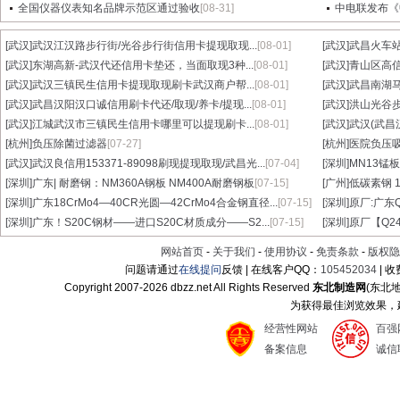
全国仪器仪表知名品牌示范区通过验收
[08-31]
中电联发布《
[武汉]
武汉江汉路步行街/光谷步行街信用卡提现取现...
[08-01]
[武汉]
武昌火车站
[武汉]
东湖高新-武汉代还信用卡垫还，当面取现3种...
[08-01]
[武汉]
青山区高信
[武汉]
武汉三镇民生信用卡提现取现刷卡武汉商户帮...
[08-01]
[武汉]
武昌南湖马
[武汉]
武昌汉阳汉口诚信用刷卡代还/取现/养卡/提现...
[08-01]
[武汉]
洪山光谷步
[武汉]
江城武汉市三镇民生信用卡哪里可以提现刷卡...
[08-01]
[武汉]
武汉(武昌
[杭州]
负压除菌过滤器
[07-27]
[杭州]
医院负压
[武汉]
武汉良信用153371-89098刷现提现取现/武昌光...
[07-04]
[深圳]
MN13锰板
[深圳]
广东| 耐磨钢：NM360A钢板 NM400A耐磨钢板
[07-15]
[广州]
低碳素钢 1
[深圳]
广东18CrMo4—40CR光圆—42CrMo4合金钢直径...
[07-15]
[深圳]
原厂:广东Q3
[深圳]
广东！S20C钢材——进口S20C材质成分——S2...
[07-15]
[深圳]
原厂【Q24
网站首页
-
关于我们
-
使用协议
-
免责条款
-
版权隐
问题请通过
在线提问
反馈 | 在线客户QQ：
105452034
| 
Copyright 2007-
2026 dbzz.net All Rights Reserved
东北制造网
(东北
为获得最佳浏览效果，建议
经营性网站
百强
备案信息
诚信