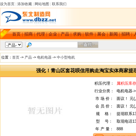
设为首页
|
添加收藏
|
网站地图
|
联系我们
首页
|
招商
|
代理
|
企业
|
产品
|
求购
|
软件
|
展会
|
新闻
|
招聘
|
位置：
首页
->
产品
->
电机电器
->
中小型电机
强化！青山区套花呗信用购走淘宝实体商家提现
积压代理：
属积压库
行业分类：
电机电器-
市 场 价：
面议！ 元(
会 员 价：
面议！ 元(
规
--
格：
提现联系133
型
--
号：
取现电话133
年 产 量：
888