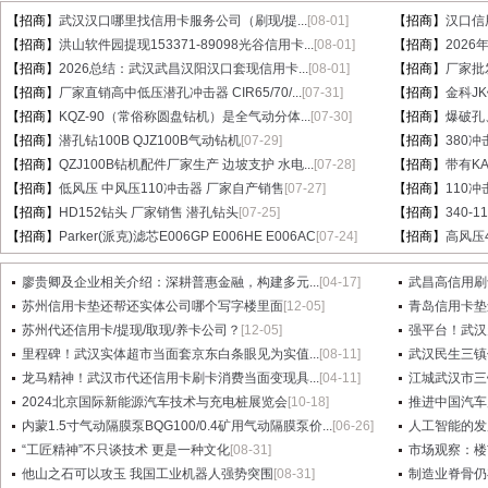
【招商】
武汉汉口哪里找信用卡服务公司（刷现/提...
[08-01]
【招商】
汉口信
【招商】
洪山软件园提现153371-89098光谷信用卡...
[08-01]
【招商】
202
【招商】
2026总结：武汉武昌汉阳汉口套现信用卡...
[08-01]
【招商】
厂家批
【招商】
厂家直销高中低压潜孔冲击器 CIR65/70/...
[07-31]
【招商】
金科J
【招商】
KQZ-90（常俗称圆盘钻机）是全气动分体...
[07-30]
【招商】
爆破孔
【招商】
潜孔钻100B QJZ100B气动钻机
[07-29]
【招商】
380冲
【招商】
QZJ100B钻机配件厂家生产 边坡支护 水电...
[07-28]
【招商】
带有KA
【招商】
低风压 中风压110冲击器 厂家自产销售
[07-27]
【招商】
110
【招商】
HD152钻头 厂家销售 潜孔钻头
[07-25]
【招商】
340-
【招商】
Parker(派克)滤芯E006GP E006HE E006AC
[07-24]
【招商】
高风压
廖贵卿及企业相关介绍：深耕普惠金融，构建多元...
[04-17]
武昌高信用刷卡
苏州信用卡垫还帮还实体公司哪个写字楼里面
[12-05]
青岛信用卡垫
苏州代还信用卡/提现/取现/养卡公司？
[12-05]
强平台！武汉
里程碑！武汉实体超市当面套京东白条眼见为实值...
[08-11]
武汉民生三镇
龙马精神！武汉市代还信用卡刷卡消费当面变现具...
[04-11]
江城武汉市三
2024北京国际新能源汽车技术与充电桩展览会
[10-18]
推进中国汽车产
内蒙1.5寸气动隔膜泵BQG100/0.4矿用气动隔膜泵价...
[06-26]
人工智能的发
“工匠精神”不只谈技术 更是一种文化
[08-31]
市场观察：楼
他山之石可以攻玉 我国工业机器人强势突围
[08-31]
制造业脊骨仍