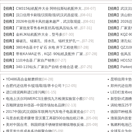
【招商】
CM315钻机配件大全 阿特拉斯钻机配件大...
[08-07]
【招商】
武汉汉
【招商】
汉口信用卡刷现/汉阳取现/武汉武昌提现...
[08-01]
【招商】
洪山软件
【招商】
2026年信用卡风控越来越严，武汉取现提...
[08-01]
【招商】
202
【招商】
厂家批发零售各种直径高/低风压钻头 钎...
[07-31]
【招商】
厂家直销
【招商】
金科JK钻机配件大全，型号多
[07-30]
【招商】
KQZ-
【招商】
爆破孔、锚索孔、排水孔、锚杆支护孔一...
[07-29]
【招商】
潜孔钻1
【招商】
380冲击器 8寸 矿石 水电 井下工程使用
[07-28]
【招商】
QZJ1
【招商】
带有KA MA证书，KQZ- 90钻机及配件 厂家...
[07-28]
【招商】
低风压
【招商】
110冲击器 厂家自产销售
[07-27]
【招商】
HD15
【招商】
340-115钻头 厂家自产自销 价格合适 硬...
[07-25]
【招商】
Parke
YD486高合金耐磨焊丝
[04-28]
昆明信用卡垫
合肥代还信用卡/提现/取现/养卡公司？
[12-05]
郑州代还信用
进口排泥阀和进口排污阀
[01-15]
LED灯发布e
电池上沃尔玛WERCS注册找九方检测实验室小蔡
[07-05]
新型卧式酒糟
百顺牌波纹补偿器--中国市场知名品牌
[02-13]
涡轮增压25
2017中国(武汉)国际车联网与汽车电子电器展览会
[07-27]
德国ITI种植
马里农机需求骤增 雷沃重工再获500台拖拉机订单...
[05-09]
渤装国内首套
美对中国台湾、韩国焊接不锈钢管材继续增收反倾...
[05-09]
氢燃料电池已
俄开发出低成本多功能聚合物
[05-09]
全球车企为中