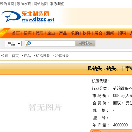
设为首页
|
添加收藏
|
网站地图
|
联系我们
首页
|
招商
|
代理
|
企业
|
产品
|
求购
|
软件
|
展会
|
新闻
|
招聘
|
位置：
首页
->
产品
->
矿冶设备
->
冶炼设备
风钻头，钻头、十字
积压代理：
--
行业分类：
矿冶设备-
市 场 价：
098 元(人
会 员 价：
面议！ 元(
规
--
格：
-
型
--
号：
-
年 产 量：
4000000