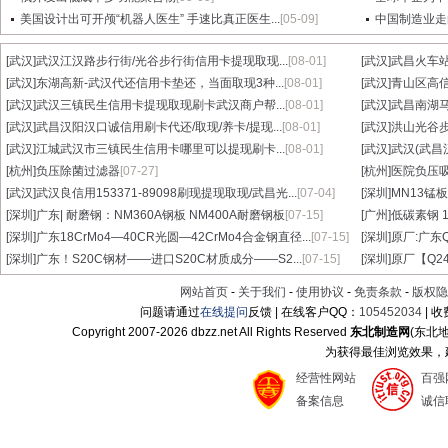
美国设计出可开颅“机器人医生” 手速比真正医生...
[05-09]
中国制造业走
[武汉]
武汉江汉路步行街/光谷步行街信用卡提现取现...
[08-01]
[武汉]
武昌火车站
[武汉]
东湖高新-武汉代还信用卡垫还，当面取现3种...
[08-01]
[武汉]
青山区高信
[武汉]
武汉三镇民生信用卡提现取现刷卡武汉商户帮...
[08-01]
[武汉]
武昌南湖马
[武汉]
武昌汉阳汉口诚信用刷卡代还/取现/养卡/提现...
[08-01]
[武汉]
洪山光谷步
[武汉]
江城武汉市三镇民生信用卡哪里可以提现刷卡...
[08-01]
[武汉]
武汉(武昌
[杭州]
负压除菌过滤器
[07-27]
[杭州]
医院负压
[武汉]
武汉良信用153371-89098刷现提现取现/武昌光...
[07-04]
[深圳]
MN13锰板
[深圳]
广东| 耐磨钢：NM360A钢板 NM400A耐磨钢板
[07-15]
[广州]
低碳素钢 1
[深圳]
广东18CrMo4—40CR光圆—42CrMo4合金钢直径...
[07-15]
[深圳]
原厂:广东Q3
[深圳]
广东！S20C钢材——进口S20C材质成分——S2...
[07-15]
[深圳]
原厂【Q24
网站首页
-
关于我们
-
使用协议
-
免责条款
-
版权隐
问题请通过
在线提问
反馈 | 在线客户QQ：
105452034
| 
Copyright 2007-
2026 dbzz.net All Rights Reserved
东北制造网
(东北
为获得最佳浏览效果，建议
经营性网站
百强
备案信息
诚信