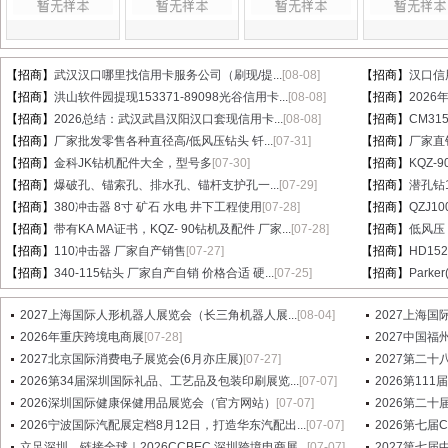
【招商】
武汉汉口哪里找信用卡服务公司（刷现/提...
[08-08]
【招商】
汉口信
【招商】
洪山软件园提现153371-89098光谷信用卡...
[08-08]
【招商】
202
【招商】
2026总结：武汉武昌汉阳汉口套现信用卡...
[08-08]
【招商】
CM31
【招商】
厂家批发零售各种直径高/低风压钻头 钎...
[07-31]
【招商】
厂家直销
【招商】
金科JK钻机配件大全，型号多
[07-30]
【招商】
KQZ-
【招商】
爆破孔、锚索孔、排水孔、锚杆支护孔一...
[07-29]
【招商】
潜孔钻1
【招商】
380冲击器 8寸 矿石 水电 井下工程使用
[07-28]
【招商】
QZJ1
【招商】
带有KA MA证书，KQZ- 90钻机及配件 厂家...
[07-28]
【招商】
低风压
【招商】
110冲击器 厂家自产销售
[07-27]
【招商】
HD15
【招商】
340-115钻头 厂家自产自销 价格合适 硬...
[07-25]
【招商】
Parke
2027上海国际人形机器人展览会（长三角机器人展...
[08-04]
2027上海国
2026年重庆跨境电商展
[07-28]
2027中国
2027北京国际消费电子展览会(6月亦庄展)
[07-27]
2027第二十八届
2026第34届深圳国际礼品、工艺品及包装印刷展览...
[07-07]
2026第1
2026深圳国际健康保健用品展览会（官方网站）
[07-07]
2026第二十
2026宁波国际汽配展定档8月12日，打造华东汽配出...
[07-07]
2026第七
立足深圳，链接全球｜2026CCBEC 深圳跨境电商展...
[07-07]
2027第七