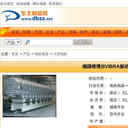
设为首页
|
添加收藏
|
网站地图
|
联系我们
首页
|
招商
|
代理
|
企业
|
产品
|
求购
|
软件
|
展会
|
新闻
|
招聘
|
位置：
首页
->
产品
->
电机电器
->
大型电机
德国维博尔VIBRA振
积压代理：
--
行业分类：
电机电器-
市 场 价：
面议！ 元(
会 员 价：
面议！ 元(
规
--
格：
规格齐全
型
--
号：
型号齐全
年 产 量：
-