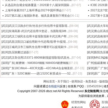
从选品到合规全链路覆盖！2026第十八届深圳国际...
[07-07]
ICBE 20
上海环保展2027上海环博会2027中国环博会
[07-07]
2027北京?
2027第21届上海国际养老、辅具及康复医疗博览会
[06-11]
2027第十
[武汉]
武汉江汉路步行街/光谷步行街信用卡提现取现...
[08-08]
[武汉]
武昌火车站
[武汉]
东湖高新-武汉代还信用卡垫还，当面取现3种...
[08-08]
[武汉]
青山区高信
[武汉]
武汉三镇民生信用卡提现取现刷卡武汉商户帮...
[08-08]
[武汉]
武昌南湖马
[武汉]
武昌汉阳汉口诚信用刷卡代还/取现/养卡/提现...
[08-08]
[武汉]
洪山光谷步
[武汉]
江城武汉市三镇民生信用卡哪里可以提现刷卡...
[08-08]
[武汉]
武汉(武昌
[杭州]
负压除菌过滤器
[07-27]
[杭州]
医院负压
[武汉]
武汉良信用153371-89098刷现提现取现/武昌光...
[07-04]
[深圳]
MN13锰板
[深圳]
广东| 耐磨钢：NM360A钢板 NM400A耐磨钢板
[07-15]
[广州]
低碳素钢 1
[深圳]
广东18CrMo4—40CR光圆—42CrMo4合金钢直径...
[07-15]
[深圳]
原厂:广东Q3
[深圳]
广东！S20C钢材——进口S20C材质成分——S2...
[07-15]
[深圳]
原厂【Q24
网站首页
-
关于我们
-
使用协议
-
免责条款
-
版权隐
问题请通过
在线提问
反馈 | 在线客户QQ：
105452034
| 
Copyright 2007-
2026 dbzz.net All Rights Reserved
东北制造网
(东北
为获得最佳浏览效果，建议
经营性网站
百强
备案信息
诚信