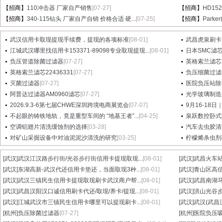
【招商】
110冲击器 厂家自产销售
[07-27]
【招商】
HD15
【招商】
340-115钻头 厂家自产自销 价格合适 硬...
[07-25]
【招商】
Parke
武汉信用卡取现提现手续费，提现的各项标准
[08-01]
武昌虎泉刷卡
江城武汉哪里找信用卡153371-89098专业取现提现...
[08-01]
日本SMC滤芯A
负压管道除菌过滤器
[07-27]
英格索兰滤芯2
英格索兰滤芯22436331
[07-27]
负压细菌过滤
灭菌过滤器
[07-27]
医院负压站除
阿普达过滤器AM0960滤芯
[07-27]
光学玻璃制造
2026.9.3-6第七届CHWE深圳跨境电商展览会
[07-07]
9月16-18日
不起眼的铸铁地轨，竟是重型车间的 “地基王者”...
[04-25]
泉跃数控卧式
空调铝翅片清洗缓蚀剂的选择
[03-28]
汽车去虫胶清
对矿山采掘设备中对油泥泥沙清洗的研究
[03-25]
柠檬烯杀虫剂
[武汉]
武汉江汉路步行街/光谷步行街信用卡提现取现...
[08-01]
[武汉]
武昌火车站
[武汉]
东湖高新-武汉代还信用卡垫还，当面取现3种...
[08-01]
[武汉]
青山区高信
[武汉]
武汉三镇民生信用卡提现取现刷卡武汉商户帮...
[08-01]
[武汉]
武昌南湖马
[武汉]
武昌汉阳汉口诚信用刷卡代还/取现/养卡/提现...
[08-01]
[武汉]
洪山光谷步
[武汉]
江城武汉市三镇民生信用卡哪里可以提现刷卡...
[08-01]
[武汉]
武汉(武昌
[杭州]
负压除菌过滤器
[07-27]
[杭州]
医院负压