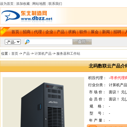
设为首页
|
添加收藏
|
网站地图
|
联系我们
首页
|
招商
|
代理
|
企业
|
产品
|
求购
|
软件
|
展会
|
新闻
|
招聘
|
位置：
首页
->
产品
->
计算机产品
->
服务器和工作站
北码数联云产品介
积压代理：
-
寻求代理
行业分类：
计算机产品
市 场 价：
面议！ 元(
会 员 价：
面议！ 元(
规
--
格：
-
型
--
号：
-
年 产 量：
-