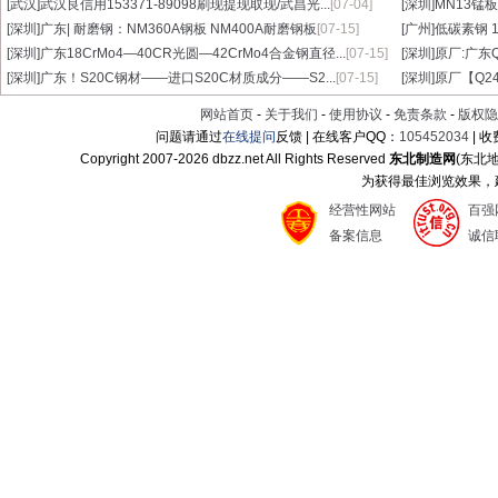
[武汉]
武汉良信用153371-89098刷现提现取现/武昌光...
[07-04]
[深圳]
MN13锰板
[深圳]
广东| 耐磨钢：NM360A钢板 NM400A耐磨钢板
[07-15]
[广州]
低碳素钢 1
[深圳]
广东18CrMo4—40CR光圆—42CrMo4合金钢直径...
[07-15]
[深圳]
原厂:广东Q3
[深圳]
广东！S20C钢材——进口S20C材质成分——S2...
[07-15]
[深圳]
原厂【Q24
网站首页
-
关于我们
-
使用协议
-
免责条款
-
版权隐
问题请通过
在线提问
反馈 | 在线客户QQ：
105452034
| 
Copyright 2007-
2026 dbzz.net All Rights Reserved
东北制造网
(东北
为获得最佳浏览效果，建议
经营性网站
百强
备案信息
诚信