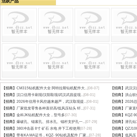
活跃产品
【招商】
CM315钻机配件大全 阿特拉斯钻机配件大...
[08-07]
【招商】
武汉汉
【招商】
汉口信用卡刷现/汉阳取现/武汉武昌提现...
[08-01]
【招商】
洪山软件
【招商】
2026年信用卡风控越来越严，武汉取现提...
[08-01]
【招商】
202
【招商】
厂家批发零售各种直径高/低风压钻头 钎...
[07-31]
【招商】
厂家直销
【招商】
金科JK钻机配件大全，型号多
[07-30]
【招商】
KQZ-
【招商】
爆破孔、锚索孔、排水孔、锚杆支护孔一...
[07-29]
【招商】
潜孔钻1
【招商】
380冲击器 8寸 矿石 水电 井下工程使用
[07-28]
【招商】
QZJ1
【招商】
带有KA MA证书，KQZ- 90钻机及配件 厂家...
[07-28]
【招商】
低风压