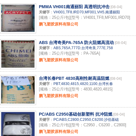
PMMA VH001南通丽阳 高透明抗冲击
[08-04]
关键字
：
VH001
,
TF8
,
IRD70
,
MF001
,
VH5
,
南通丽阳
[规格：25公斤/包][型号：VH001,TF8,MF001,IRD70]
鹏飞塑胶原料有限公司
ABS 台湾奇美PA-765A 防火阻燃高流动
[08-04]
关键字
：
ABS
,
765A
,
777D
,
台湾奇美
,
777E
,
758
[规格：25公斤/包][型号：PA-765A]
鹏飞塑胶原料有限公司
台湾长春PBT 4830高刚性耐高温阻燃
[08-04]
关键字
：
PBT
,
4830
,
4815
,
4820
,
1100
,
台湾长春
[规格：25公斤/包][型号：4830,4820,4815]
鹏飞塑胶原料有限公司
PC/ABS C2950基础创新塑料 抗冲阻燃
[08-04]
关键字
：
PC/ABS
,
C2800
,
C2950
,
C6200
,
沙伯基础
[规格：25公斤/包][型号：C2950，C6200，C2800]
鹏飞塑胶原料有限公司