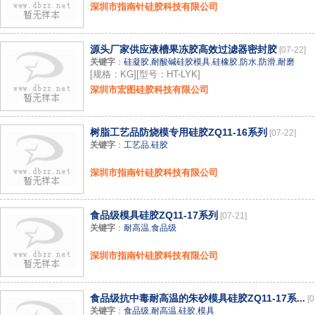
深圳市指南针硅胶科技有限公司
源头厂家供应液槽果冻胶高效过滤器密封胶
[07-22]
关键字
：
硅凝胶
,
耐酸碱硅胶模具
,
硅橡胶
,
防水
,
防滑
,
耐磨
[规格：KG][型号：HT-LYK]
深圳市宏图硅胶科技有限公司
树脂工艺品防烧模专用硅胶ZQ11-16系列
[07-22]
关键字
：
工艺品
,
硅胶
深圳市指南针硅胶科技有限公司
食品级模具硅胶ZQ11-17系列
[07-21]
关键字
：
耐高温
,
食品级
深圳市指南针硅胶科技有限公司
食品级抗中毒耐高温的朱砂模具硅胶ZQ11-17系...
[0
关键字
：
食品级
,
耐高温
,
硅胶
,
模具