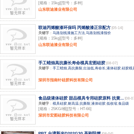
[规格：15kg][型号：多种]
山东联迪漆业有限公司
联迪丙烯酸漆环保吗 丙烯酸漆正宗配方
[05-14]
关键字
：
马路划线漆施工方法
,
马路划线漆报价
[规格：15kg][型号：多种]
山东联迪漆业有限公司
手工蜡烛高抗撕长寿命模具宏图硅胶
[08-07]
关键字
：
手工蜡烛
,
高抗撕裂
,
出油低
,
寿命长
,
液体硅胶
,
硅胶模
深圳市指南针硅胶科技有限公司
食品级液体硅胶 甜品模具专用硅胶原料 抗黄...
[08-0
关键字
：
模具硅胶
,
耐高温
,
抗撕裂
,
液体硅胶
,
低收缩
,
食品级
[规格：25KG/桶][型号：HT-66]
深圳市宏图硅胶科技有限公司
PBT 台湾新光D202G30 高刚阻燃
[08-04]