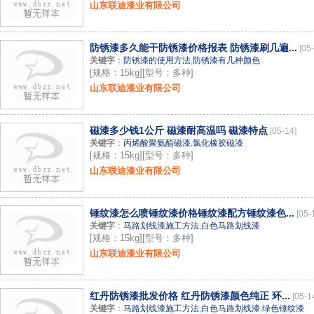
山东联迪漆业有限公司
防锈漆多久能干防锈漆价格报表 防锈漆刷几遍...
[05
关键字
：
防锈漆的使用方法
,
防锈漆有几种颜色
[规格：15kg][型号：多种]
山东联迪漆业有限公司
磁漆多少钱1公斤 磁漆耐高温吗 磁漆特点
[05-14]
关键字
：
丙烯酸聚氨酯磁漆
,
氯化橡胶磁漆
[规格：15kg][型号：多种]
山东联迪漆业有限公司
锤纹漆怎么喷锤纹漆价格锤纹漆配方锤纹漆色...
[05-
关键字
：
马路划线漆施工方法
,
白色马路划线漆
[规格：15kg][型号：多种]
山东联迪漆业有限公司
红丹防锈漆批发价格 红丹防锈漆颜色纯正 环...
[05-1
关键字
：
马路划线漆施工方法
,
白色马路划线漆
,
绿色锤纹漆