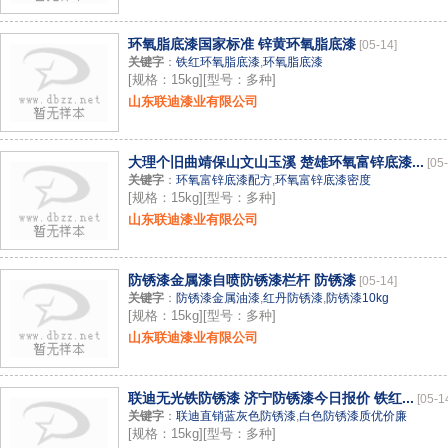
环氧脂底漆国家标准 锌黄环氧脂底漆
[05-14]
关键字
：
铁红环氧脂底漆
,
环氧脂底漆
[规格：15kg][型号：多种]
山东联迪漆业有限公司
大理个旧曲靖保山文山玉溪 楚雄环氧富锌底漆...
[05
关键字
：
环氧富锌底漆配方
,
环氧富锌底漆密度
[规格：15kg][型号：多种]
山东联迪漆业有限公司
防锈漆金属漆自喷防锈漆栏杆 防锈漆
[05-14]
关键字
：
防锈漆金属油漆
,
红丹防锈漆
,
防锈漆10kg
[规格：15kg][型号：多种]
山东联迪漆业有限公司
联迪无光铁防锈漆 济宁防锈漆今日报价 铁红...
[05-1
关键字
：
联迪直销蓝灰色防锈漆
,
白色防锈漆质优价廉
[规格：15kg][型号：多种]