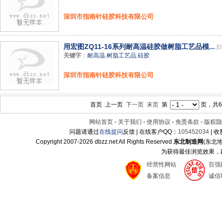
深圳市指南针硅胶科技有限公司
用宏图ZQ11-16系列耐高温硅胶做树脂工艺品模...
[0
关键字
：
耐高温
,
树脂工艺品
,
硅胶
深圳市指南针硅胶科技有限公司
首页 上一页
下一页
末页
第
页，共6
网站首页
-
关于我们
-
使用协议
-
免责条款
-
版权隐
问题请通过
在线提问
反馈 | 在线客户QQ：
105452034
| 
Copyright 2007-
2026 dbzz.net All Rights Reserved
东北制造网
(东北
为获得最佳浏览效果，建议
经营性网站
百强
备案信息
诚信