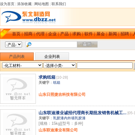
设为首页
|
添加收藏
|
网站地图
|
联系我们
首页
|
招商
|
代理
|
企业
|
产品
|
求购
|
软件
|
展会
|
新闻
|
招聘
|
产品列表
企业列表
求购纸箱
[10-28]
关键字
：
纸箱
山东日照捷吉科技有限公司
山东联迪漆业诚招代理商长期批发销售机械工...
[05-
关键字
：
乳胶漆内外墙乳胶漆
[规格：15kg][型号：多种]
山东联迪漆业有限公司