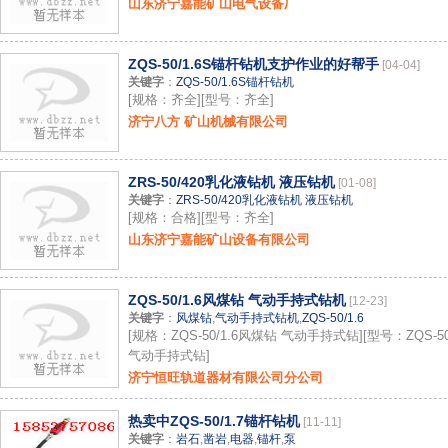
山东济宁嘉能矿山电气设备厂
ZQS-50/1.6S锚杆钻机支护作业的好帮手
[04-04]
关键字
：
ZQS-50/1.6S锚杆钻机
[规格：齐全][型号：齐全]
济宁八方 矿山机械有限公司
ZRS-50/420乳化液钻机 液压钻机
[01-08]
关键字
：
ZRS-50/420乳化液钻机 液压钻机
[规格：合格][型号：齐全]
山东济宁嘉能矿山设备有限公司
ZQS-50/1.6风煤钻 气动手持式钻机
[12-23]
关键字
：
风煤钻
,
气动手持式钻机
,
ZQS-50/1.6
[规格：ZQS-50/1.6风煤钻 气动手持式钻][型号：ZQS-50
气动手持式钻]
济宁恒旺轨道器材有限公司分公司
热卖中ZQS-50/1.7锚杆钻机
[11-11]
关键字
：
岩石
,
凿岩
,
电器
,
锚杆
,
泵