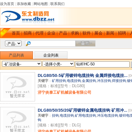
设为首页
|
添加收藏
|
网站地图
|
联系我们
首页
|
招商
|
代理
|
企业
|
产品
|
求购
|
软件
|
展会
|
新闻
|
招聘
|
产品列表
企业列表
DLG80/50-5矿用镀锌电缆挂钩 金属焊接电缆挂...
[0
关键字
：
矿用挂钩
,
电缆挂钩
,
金属挂钩
,
冲压挂钩
,
焊接挂钩
,
镀
[规格：标准][型号：DLG80]
济宁炎泰工矿机械设备有限公司
DLG80/50/35/20矿用镀锌金属电缆挂钩 矿用冲...
[0
关键字
：
挂钩
,
电缆挂钩
,
矿用电缆挂钩
,
冲压电缆挂钩
,
镀锌电
钩
[规格：标准][型号：DLG]
济宁炎泰工矿机械设备有限公司