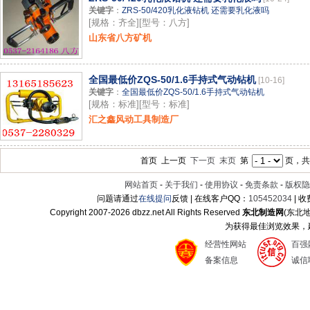
关键字
：
ZRS-50/420乳化液钻机 还需要乳化液吗
[规格：齐全][型号：八方]
山东省八方矿机
全国最低价ZQS-50/1.6手持式气动钻机
[10-16]
关键字
：
全国最低价ZQS-50/1.6手持式气动钻机
[规格：标准][型号：标准]
汇之鑫风动工具制造厂
首页 上一页
下一页
末页
第
页，共
网站首页
-
关于我们
-
使用协议
-
免责条款
-
版权隐
问题请通过
在线提问
反馈 | 在线客户QQ：
105452034
| 
Copyright 2007-
2026 dbzz.net All Rights Reserved
东北制造网
(东北
为获得最佳浏览效果，建议
经营性网站
百强
备案信息
诚信