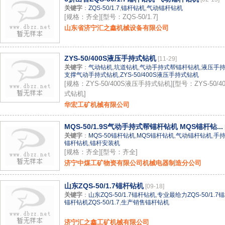
关键字
：
ZQS-50/1.7
,
锚杆钻机
,
气动锚杆钻机
[规格：齐全][型号：ZQS-50/1.7]
山东省济宁汇之鑫机械设备有限公司
ZYS-50/400S液压手持式钻机
[11-29]
关键字
：
气动钻机
,
坑道钻机
,
气动手持式帮锚杆钻机
,
液压手
支撑气动手持式钻机
,
ZYS-50/400S液压手持式钻机
[规格：ZYS-50/400S液压手持式钻机][型号：ZYS-50/
式钻机]
华宏工矿机械有限公司
MQS-50/1.9S气动手持式帮锚杆钻机 MQS锚杆钻...
关键字
：
MQS-50锚杆钻机
,
MQS锚杆钻机
,
气动锚杆钻机
,
手
锚杆钻机
,
锚杆安装机
[规格：齐全][型号：齐全]
济宁中煤工矿物资有限公司机械电器制造分公司
山东ZQS-50/1.7锚杆钻机
[09-18]
关键字
：
山东ZQS-50/1.7锚杆钻机
,
专业最给力ZQS-50/1.7
锚杆钻机ZQS-50/1.7
,
生产销售锚杆钻机
济宁汇之鑫工矿机械有限公司